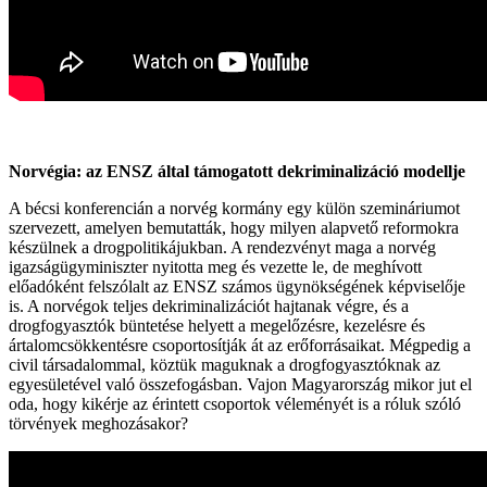
Norvégia: az ENSZ által támogatott dekriminalizáció modellje
A bécsi konferencián a norvég kormány egy külön szemináriumot
szervezett, amelyen bemutatták, hogy milyen alapvető reformokra
készülnek a drogpolitikájukban. A rendezvényt maga a norvég
igazságügyminiszter nyitotta meg és vezette le, de meghívott
előadóként felszólalt az ENSZ számos ügynökségének képviselője
is. A norvégok teljes dekriminalizációt hajtanak végre, és a
drogfogyasztók büntetése helyett a megelőzésre, kezelésre és
ártalomcsökkentésre csoportosítják át az erőforrásaikat. Mégpedig a
civil társadalommal, köztük maguknak a drogfogyasztóknak az
egyesületével való összefogásban. Vajon Magyarország mikor jut el
oda, hogy kikérje az érintett csoportok véleményét is a róluk szóló
törvények meghozásakor?