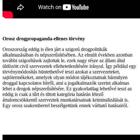
Orosz drogpropaganda-ellenes törvény
Oroszország eddig is élen járt a szigorú drogpolitikák
alkalmazásában és népszerűsítésében. Az elmúlt években azonban
további szigorítások zajlottak le, ezek nagy része az állam által
üldözött civil szervezetek ellehetetlenítésére irányul. Így például egy
törvénymódosítás büntethetővé teszi azokat a szervezeteket,
sajtótermékeket, amelyek olyan módon tájékoztatnak bármilyen
droggal kapcsolatos hírről, ami a jogalkalmazók szerint alkalmas
lehet a drogok népszerűsítésére. Ez gyakorlatilag lehetővé teszi az
eddig is csak a tűrt és tiltott kategória határán létező
ártalomcsökkentő szerveztek munkatársainak kriminalizálását is.
Egy orosz szakemberrel beszélgettünk ennek várható hatásairól.