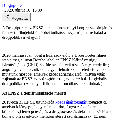
Drogriporter
·
2020. június 16. 16:30
Megosztás
A Drogriporter az ENSZ idei kábítószerügyi kongresszusán járt és
filmezett: filmjeinkből többet tudhatsz meg arról, merre halad a
drogpolitika a világon!
2020 márciusában, pont a lezárások előtt, a Drogriporter filmes
stábja még eljutott Bécsbe, ahol az ENSZ Kábítószerügyi
Bizottságának (CND) 63. ülésszakán vett részt. Négy, eredetileg
angol nyelven készült, de magyar feliratokkal is elérhető videót
mutatunk most be, amelyek képet adhatnak arról, milyen viták
zajlottak az ENSZ éves drogfórumán, és merre halad a globális
drogpolitika. (A magyar feliratok automatikusan elindulnak.)
Az ENSZ a dekriminalizáció mellett
2019-ben 31 ENSZ ügynökség
közös állásfoglalást
fogadott el,
amelynek lényege, hogy elítélik a drogfogyasztó emberek
büntetőjogi fenyegetését, és a drogfogyasztás dekriminalizációját (a
büntetőjogi szankciók megszüntetését) szorgalmazzák. Ez nem