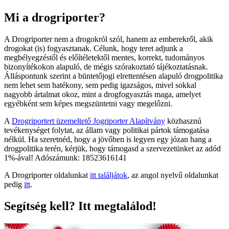
Mi a drogriporter?
A Drogriporter nem a drogokról szól, hanem az emberekről, akik
drogokat (is) fogyasztanak. Célunk, hogy teret adjunk a
megbélyegzéstől és előítéletektől mentes, korrekt, tudományos
bizonyítékokon alapuló, de mégis szórakoztató tájékoztatásnak.
Álláspontunk szerint a büntetőjogi elrettentésen alapuló drogpolitika
nem lehet sem hatékony, sem pedig igazságos, mivel sokkal
nagyobb ártalmat okoz, mint a drogfogyasztás maga, amelyet
egyébként sem képes megszüntetni vagy megelőzni.
A
Drogriportert üzemeltető Jogriporter Alapítvány
közhasznú
tevékenységet folytat, az állam vagy politikai pártok támogatása
nélkül. Ha szeretnéd, hogy a jövőben is legyen egy józan hang a
drogpolitika terén, kérjük, hogy támogasd a szervezetünket az adód
1%-ával! Adószámunk: 18523616141
A Drogriporter oldalunkat
itt találjátok
, az angol nyelvű oldalunkat
pedig
itt
.
Segítség kell? Itt megtalálod!