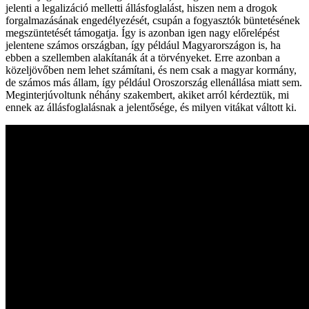
jelenti a legalizáció melletti állásfoglalást, hiszen nem a drogok
forgalmazásának engedélyezését, csupán a fogyasztók büntetésének
megszüntetését támogatja. Így is azonban igen nagy előrelépést
jelentene számos országban, így például Magyarországon is, ha
ebben a szellemben alakítanák át a törvényeket. Erre azonban a
közeljövőben nem lehet számítani, és nem csak a magyar kormány,
de számos más állam, így például Oroszország ellenállása miatt sem.
Meginterjúvoltunk néhány szakembert, akiket arról kérdeztük, mi
ennek az állásfoglalásnak a jelentősége, és milyen vitákat váltott ki.