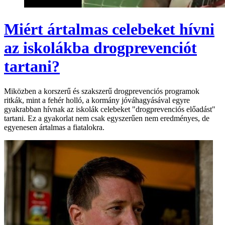
Miért ártalmas celebeket hívni
az iskolákba drogprevenciót
tartani?
Miközben a korszerű és szakszerű drogprevenciós programok
ritkák, mint a fehér holló, a kormány jóváhagyásával egyre
gyakrabban hívnak az iskolák celebeket "drogprevenciós előadást"
tartani. Ez a gyakorlat nem csak egyszerűen nem eredményes, de
egyenesen ártalmas a fiatalokra.