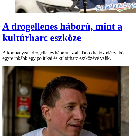
A drogellenes háború, mint a
kultúrharc eszköze
A kormányzati drogellenes háború az általános hajtóvadászatból
egyre inkább egy politikai és kultúrharc eszközévé válik.