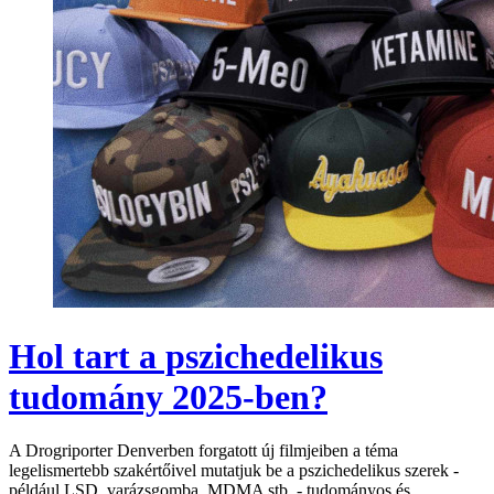
Hol tart a pszichedelikus
tudomány 2025-ben?
A Drogriporter Denverben forgatott új filmjeiben a téma
legelismertebb szakértőivel mutatjuk be a pszichedelikus szerek -
például LSD, varázsgomba, MDMA stb. - tudományos és