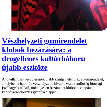
Vészhelyzeti gumirendelet
klubok bezárására: a
drogellenes kultúrháború
újabb eszköze
A jogállamiság leépülésének újabb szintjét jelenti az a gumirendelet,
amelyben a háborús vészhelyzetre hivatkozva a rendőrség bírósági
jóváhagyás nélkül, önkényesen bezárathat klubokat csupán a
kábítószer-terjesztés gyanúja alapján.