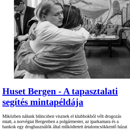
Huset Bergen - A tapasztalati
segítés mintapéldája
Miközben nálunk bilincsben visznek el klubbokból vélt drogozás
miatt, a norvégiai Bergenben a polgármester, az iparkamara és a
bankok egy droghasználók által működtetett ártalomcsökkentő házat