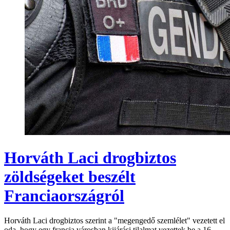
Horváth Laci drogbiztos
zöldségeket beszélt
Franciaországról
Horváth Laci drogbiztos szerint a "megengedő szemlélet" vezetett el
oda, hogy egy francia városban kijárási tilalmat vezettek be a 16