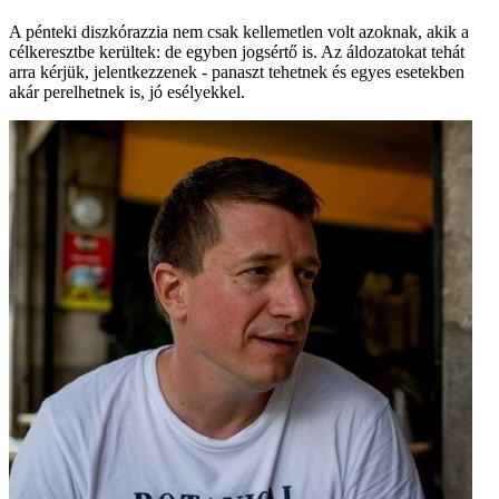
A pénteki diszkórazzia nem csak kellemetlen volt azoknak, akik a
célkeresztbe kerültek: de egyben jogsértő is. Az áldozatokat tehát
arra kérjük, jelentkezzenek - panaszt tehetnek és egyes esetekben
akár perelhetnek is, jó esélyekkel.