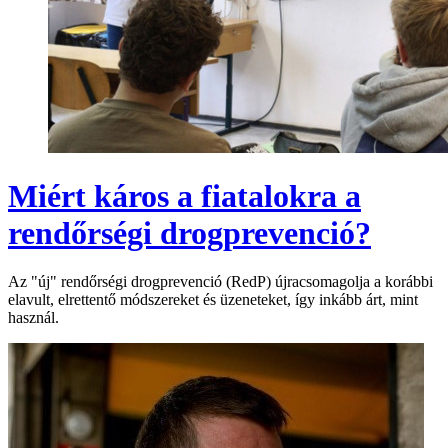
Miért káros a fiatalokra a
rendőrségi drogprevenció?
Az "új" rendőrségi drogprevenció (RedP) újracsomagolja a korábbi
elavult, elrettentő módszereket és üzeneteket, így inkább árt, mint
használ.