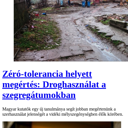
Zéró-tolerancia helyett
megértés: Droghasználat a
szegregátumokban
Magyar kutatók egy új tanulmánya segít jobban megértenünk a
szerhasználat jelenségét a vidéki mélyszegénységben élők körében.