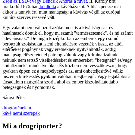
Zsolt az LSD-t vagy Bencsik András a füvet
. II. Károly brit
uralkodó 1676-ban
betiltotta
a kávéházakat. A tiltás persze már
akkor is annyit ért, mint manapság: a kávivás végül az európai
kultúra szerves részévé vált.
Egy valami nem változott azóta: most is a kiváltságosak és
hatalmasok döntik el, hogy mi számít "természetesnek", és mi számít
"deviánsnak." De míg a középkorban az emberek egy csomó
berögzült szokásukat isteni elrendelésre vezették vissza, az attól
eltérőeket pogánynak vagy eretneknek nyilvánították, addig
manapság előszeretettel patologizálunk vagy kriminalizálunk
nekünk nem tetsző viselkedéseket és embereket, "betegnek" és/vagy
"bűnözőnek" minősítve őket. És közben nem vesszük észre, hogy
gyakran éppen ez a megbélyegzés az, ami önbeteljesítővé válik:
hiszen a kirekesztés gyakran valóban megbetegít. Vagy legalábbis a
társadalom margójára szorít, ahol az ember kiszolgáltatottabb
betegségnek és nyomornak.
Sárosi Péter
drogtörténelem
kávé
nemi szerepek
Mi a drogriporter?