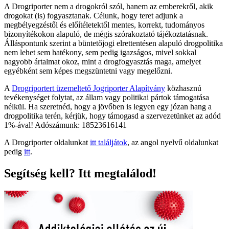
A Drogriporter nem a drogokról szól, hanem az emberekről, akik
drogokat (is) fogyasztanak. Célunk, hogy teret adjunk a
megbélyegzéstől és előítéletektől mentes, korrekt, tudományos
bizonyítékokon alapuló, de mégis szórakoztató tájékoztatásnak.
Álláspontunk szerint a büntetőjogi elrettentésen alapuló drogpolitika
nem lehet sem hatékony, sem pedig igazságos, mivel sokkal
nagyobb ártalmat okoz, mint a drogfogyasztás maga, amelyet
egyébként sem képes megszüntetni vagy megelőzni.
A
Drogriportert üzemeltető Jogriporter Alapítvány
közhasznú
tevékenységet folytat, az állam vagy politikai pártok támogatása
nélkül. Ha szeretnéd, hogy a jövőben is legyen egy józan hang a
drogpolitika terén, kérjük, hogy támogasd a szervezetünket az adód
1%-ával! Adószámunk: 18523616141
A Drogriporter oldalunkat
itt találjátok
, az angol nyelvű oldalunkat
pedig
itt
.
Segítség kell? Itt megtalálod!