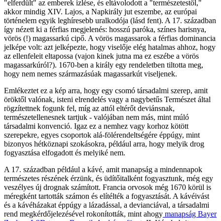
"elferdült" az emberek ízlése, és eltávolodott a "természetestől,"
akkor mindig XIV. Lajos, a Napkirály jut eszembe, az európai
történelem egyik leghíresebb uralkodója (lásd fent). A 17. században
így nézett ki a férfias megjelenés: hosszú paróka, színes harisnya,
vörös (!) magassarkú cipő. A vörös magassarok a férfias dominancia
jelképe volt: azt jelképezte, hogy viselője elég hatalmas ahhoz, hogy
az ellenfeleit eltapossa (vajon kinek jutna ma ez eszébe a vörös
magassarkúról?). 1670-ben a király egy rendeletben tiltotta meg,
hogy nem nemes származásúak magassarkút viseljenek.
Emlékeztet ez a kép arra, hogy egy csomó társadalmi szerep, amit
öröktől valónak, isteni elrendelés vagy a nagybetűs Természet által
rögzítettnek fogunk fel, míg az attól eltérőt deviánsnak,
természetellenesnek tartjuk - valójában nem más, mint múló
társadalmi konvenció. Igaz ez a nemhez vagy korhoz kötött
szerepekre, egyes csoportok alá-fölérendeltségére éppúgy, mint
bizonyos hétköznapi szokásokra, például arra, hogy melyik drog
fogyasztása elfogadott és melyiké nem.
A 17. században például a kávé, amit manapság a mindennapok
természetes részének érzünk, és üdítőitalként fogyasztunk, még egy
veszélyes új drognak számított. Francia orvosok még 1670 körül is
méregként tartották számon és elítélték a fogyasztását. A kávéivást
és a kávéházakat éppúgy a lázadással, a devianciával, a társadalmi
rend megkérdőjelezésével rokonították, mint ahogy
manapság Bayer