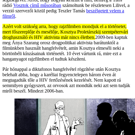
rádió
Vosztok című műsorában
számoltunk be részletesen Lilivel, a
verzió szervezői közül pedig Teszler Tamás
beszélgetett velem a
filmről
.
Azért volt szükség arra, hogy rajzfilmben mondjuk el a történetet,
mert főszereplője és mesélője, Kosztya Proletárszkij szentpétervári
droghasználó és HIV aktivista már nincs életben.
2009-ben kaptuk
meg Ánya Szarang orosz drogpolitikai aktivista barátunktól a
filmünkben használt hangfelvételt, amin Kosztya elmeséli neki a
börtönbéli kínzásainak történetét. 10 évet vártunk rá, mire ezt a
hanganyagot rajzfilmben el tudtuk készíteni.
Pár hónappal a diktafonos hangfelvétel rögzítése után Kosztya
belehalt abba, hogy a karéliai fegyenctelepen három éven át
megtagadták tőle a HIV fertőzésének kezelését. Nem kapott rá
semmilyen gyógyszert, az orvosok azt mondták neki azt sem tudják
miről beszél. Mindezt 2006-ban.