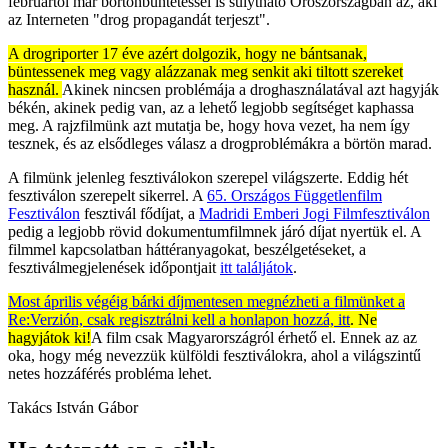
februártól már börtönbüntetéssel is súlytható Oroszországban az, aki
az Interneten "drog propagandát terjeszt".
A drogriporter 17 éve azért dolgozik, hogy ne bántsanak,
büntessenek meg vagy alázzanak meg senkit aki tiltott szereket
használ.
Akinek nincsen problémája a droghasználatával azt hagyják
békén, akinek pedig van, az a lehető legjobb segítséget kaphassa
meg. A rajzfilmünk azt mutatja be, hogy hova vezet, ha nem így
tesznek, és az elsődleges válasz a drogproblémákra a börtön marad.
A filmünk jelenleg fesztiválokon szerepel világszerte. Eddig hét
fesztiválon szerepelt sikerrel. A
65. Országos Függetlenfilm
Fesztiválon
fesztivál fődíjat, a
Madridi Emberi Jogi Filmfesztiválon
pedig a legjobb rövid dokumentumfilmnek járó díjat nyertük el. A
filmmel kapcsolatban háttéranyagokat, beszélgetéseket, a
fesztiválmegjelenések időpontjait
itt találjátok
.
Most április végéig bárki díjmentesen megnézheti a filmünket a
Re:Verzión, csak regisztrálni kell a honlapon hozzá, itt
. Ne
hagyjátok ki!
A film csak Magyarországról érhető el. Ennek az az
oka, hogy még nevezzük külföldi fesztiválokra, ahol a világszintű
netes hozzáférés probléma lehet.
Takács István Gábor