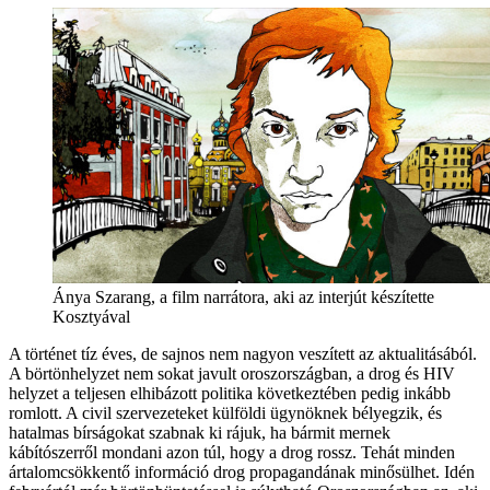
Ánya Szarang, a film narrátora, aki az interjút készítette
Kosztyával
A történet tíz éves, de sajnos nem nagyon veszített az aktualitásából.
A börtönhelyzet nem sokat javult oroszországban, a drog és HIV
helyzet a teljesen elhibázott politika következtében pedig inkább
romlott. A civil szervezeteket külföldi ügynöknek bélyegzik, és
hatalmas bírságokat szabnak ki rájuk, ha bármit mernek
kábítószerről mondani azon túl, hogy a drog rossz. Tehát minden
ártalomcsökkentő információ drog propagandának minősülhet. Idén