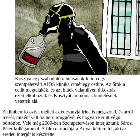
Kosztya egy szabaduló rabtársának felírta egy
szentpétervári AIDS klinika címét egy cetlire. Az őrök a
cetlit megtalálták, és azt hittek valamilyen titkosírás,
ezért elkobozták és Kosztyát ammóniás büntetésnek
vetették alá.
A filmben Kosztya mellett az édesanyja Irina is megszólal, és arról
mesél, miként vált fia heroinfüggővé, és hogyan került végül
börtönbe. Vele még 2009-ben Szentpéterváson interjúztunk Sárosi
Péter kollégámmal. A film narrációjára Ányát kértem fel, aki az
eredeti interjút is készítette.