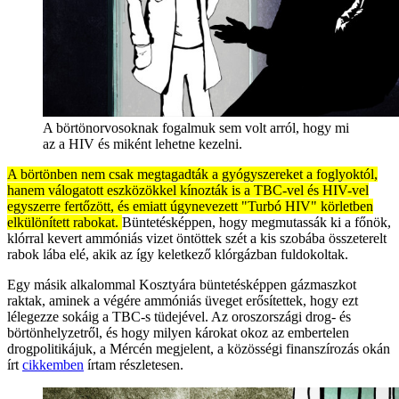
A börtönorvosoknak fogalmuk sem volt arról, hogy mi
az a HIV és miként lehetne kezelni.
A börtönben nem csak megtagadták a gyógyszereket a foglyoktól,
hanem válogatott eszközökkel kínozták is a TBC-vel és HIV-vel
egyszerre fertőzött, és emiatt úgynevezett "Turbó HIV" körletben
elkülönített rabokat.
Büntetésképpen, hogy megmutassák ki a főnök,
klórral kevert ammóniás vizet öntöttek szét a kis szobába összeterelt
rabok lába elé, akik az így keletkező klórgázban fuldokoltak.
Egy másik alkalommal Kosztyára büntetésképpen gázmaszkot
raktak, aminek a végére ammóniás üveget erősítettek, hogy ezt
lélegezze sokáig a TBC-s tüdejével. Az oroszországi drog- és
börtönhelyzetről, és hogy milyen károkat okoz az embertelen
drogpolitikájuk, a Mércén megjelent, a közösségi finanszírozás okán
írt
cikkemben
írtam részletesen.