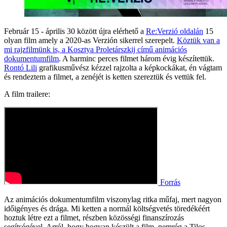
Február 15 - április 30 között újra elérhető a
Re:Verzió oldalán
15
olyan film amely a 2020-as Verzión sikerrel szerepelt.
Köztük van a
mi rajzfilmünk is, a Kosztya Proletárszkij című animációs
dokumentumfilm
. A harminc perces filmet három évig készítettük.
Rontó Lili
grafikusművész kézzel rajzolta a képkockákat, én vágtam
és rendeztem a filmet, a zenéjét is ketten szereztük és vettük fel.
A film trailere:
Forrás
Az animációs dokumentumfilm viszonylag ritka műfaj, mert nagyon
időigényes és drága. Mi ketten a normál költségvetés töredékéért
hoztuk létre ezt a filmet, részben közösségi finanszírozás
segítségével. Arról, hogy hogyan készült a film, nemrég a Tilos