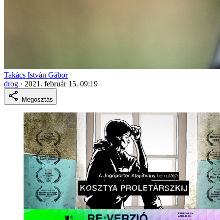
Takács István Gábor
drog
·
2021. február 15. 09:19
Megosztás