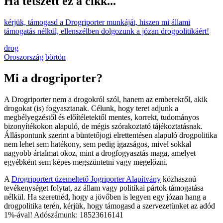
Ha tetszett ez a cikk...
kérjük, támogasd a Drogriporter munkáját, hiszen mi állami
támogatás nélkül, ellenszélben dolgozunk a józan drogpolitikáért!
drog
Oroszország
börtön
Mi a drogriporter?
A Drogriporter nem a drogokról szól, hanem az emberekről, akik
drogokat (is) fogyasztanak. Célunk, hogy teret adjunk a
megbélyegzéstől és előítéletektől mentes, korrekt, tudományos
bizonyítékokon alapuló, de mégis szórakoztató tájékoztatásnak.
Álláspontunk szerint a büntetőjogi elrettentésen alapuló drogpolitika
nem lehet sem hatékony, sem pedig igazságos, mivel sokkal
nagyobb ártalmat okoz, mint a drogfogyasztás maga, amelyet
egyébként sem képes megszüntetni vagy megelőzni.
A
Drogriportert üzemeltető Jogriporter Alapítvány
közhasznú
tevékenységet folytat, az állam vagy politikai pártok támogatása
nélkül. Ha szeretnéd, hogy a jövőben is legyen egy józan hang a
drogpolitika terén, kérjük, hogy támogasd a szervezetünket az adód
1%-ával! Adószámunk: 18523616141