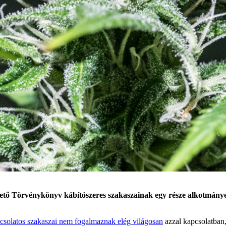
tő Törvénykönyv kábítószeres szakaszainak egy része alkotmányell
csolatos szakaszai nem fogalmaznak elég világosan
azzal kapcsolatban