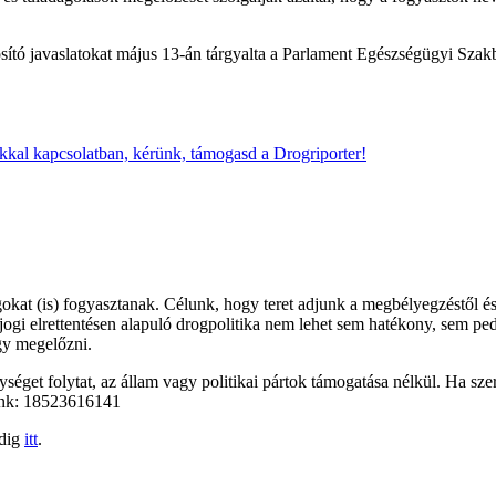
tó javaslatokat május 13-án tárgyalta a Parlament Egészségügyi Szakbi
okkal kapcsolatban, kérünk, támogasd a Drogriporter!
kat (is) fogyasztanak. Célunk, hogy teret adjunk a megbélyegzéstől és
őjogi elrettentésen alapuló drogpolitika nem lehet sem hatékony, sem pe
gy megelőzni.
éget folytat, az állam vagy politikai pártok támogatása nélkül. Ha szer
unk: 18523616141
edig
itt
.