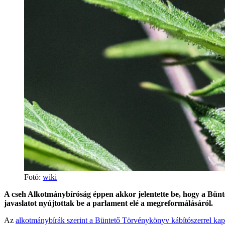
Fotó:
wiki
A cseh Alkotmánybíróság éppen akkor jelentette be, hogy a Bünte
javaslatot nyújtottak be a parlament elé a megreformálásáról.
Az
alkotmánybírák szerint a Büntető Törvénykönyv kábítószerrel kap