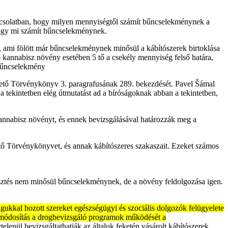
pcsolatban, hogy milyen mennyiségtől számít bűncselekménynek a
 hogy mi számít bűncselekménynek.
mi fölött már bűncselekménynek minősül a kábítószerek birtoklása
zó kannabisz növény esetében 5 tő a csekély mennyiség felső határa,
 bűncselekmény
ntető Törvénykönyv 3. paragrafusának 289. bekezdését. Pavel Šámal
 a tekintetben elég útmutatást ad a bíróságoknak abban a tekintetben,
t kannabisz növényt, és ennek bevizsgálásával határozzák meg a
tő Törvénykönyvet, és annak kábítószeres szakaszait. Ezeket számos
sztés nem minősül bűncselekménynek, de a növény feldolgozása igen.
agukkal hozott szereket egészségügyi és szociális dolgozók felügyelete
é a módosítás a drogbevizsgáló programok működését a
lenül bevizsgáltathatják az általuk feketén vásárolt kábítószerek