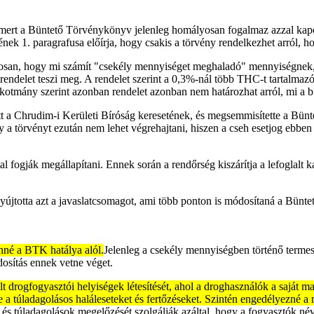
, mert a Büntető Törvénykönyv jelenleg homályosan fogalmaz azzal ka
nek 1. paragrafusa előírja, hogy csakis a törvény rendelkezhet arról,
an, hogy mi számít "csekély mennyiséget meghaladó" mennyiségnek, a
t rendelet teszi meg. A rendelet szerint a 0,3%-nál több THC-t tartalma
 alkotmány szerint azonban rendelet azonban nem határozhat arról, mi a
tt a Chrudim-i Kerületi Bíróság keresetének, és megsemmisítette a Bü
y a törvényt ezután nem lehet végrehajtani, hiszen a cseh esetjog ebben
ttal fogják megállapítani. Ennek során a rendőrség kiszárítja a lefoglal
újtotta azt a javaslatcsomagot, ami több ponton is módosítaná a Bünte
nné a BTK hatálya alól.
Jelenleg a csekély mennyiségben történő terme
osítás ennek vetne véget.
t drogfogyasztói helyiségek létesítését, ahol a droghasználók a saját m
zve a túladagolásos haláleseteket és fertőzéseket. Szintén engedélyezn
 túladagolások megelőzését szolgálják azáltal, hogy a fogyasztók névte