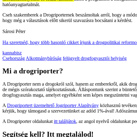
hatóanyagtartalmát.
Cseh szakemberek a Drogriporternek beszámoltak arról, hogy a módosí
hogy még a választások előtt sikerül szavazásra bocsátani a kérdést.
Sárosi Péter
Ha szeretnéd, hogy több hasonló cikket írjunk a drogpolitikai reform
kannabisz
Csehország
Alkotmánybíróság
felügyelt drogfogyasztói helyiség
Mi a drogriporter?
A Drogriporter nem a drogokról szól, hanem az emberekről, akik drogo
de mégis szórakoztató tájékoztatásnak. Álláspontunk szerint a büntet
drogfogyasztás maga, amelyet egyébként sem képes megszüntetni va
A
Drogriportert üzemeltető Jogriporter Alapítvány
közhasznú tevékenys
kérjük, hogy támogasd a szervezetünket az adód 1%-ával! Adószám
A Drogriporter oldalunkat
itt találjátok
, az angol nyelvű oldalunkat p
Segítség kell? Itt megtalálod!