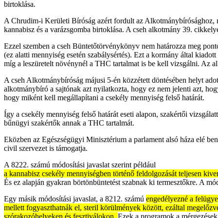
birtoklása.
A Chrudim-i Kerületi Bíróság azért fordult az Alkotmánybírósághoz
kannabisz és a varázsgomba birtoklása. A cseh alkotmány 39. cikkelyé
Ezzel szemben a cseh Büntetőtörvénykönyv nem határozza meg pontos
(ez alatti mennyiség esetén szabálysértés). Ezt a kormány által kiadot
míg a leszüretelt növénynél a THC tartalmat is be kell vizsgálni. Az
A cseh Alkotmánybíróság májusi 5-én közzétett döntésében helyt ado
alkotmánybíró a sajtónak azt nyilatkozta, hogy ez nem jelenti azt, hog
hogy miként kell megállapítani a csekély mennyiség felső határát.
Így a csekély mennyiség felső határát eseti alapon, szakértői vizsgála
bűnügyi szakértők annak a THC tartalmát.
Eközben az Egészségügyi Minisztérium a parlament alsó háza elé beny
civil szervezet is támogatja.
A 8222. számú módosítási javaslat szerint például
a kannabisz csekély mennyiségben történő feldolgozását teljesen kive
És ez alapján gyakran börtönbüntetést szabnak ki termesztőkre. A mód
Egy másik módosítási javaslat, a 8212. számú
engedélyezné a felügyel
mellett fogyaszthatnák el, steril körülmények között, ezáltal megelő
szórakozóhelyeken és fesztiválokon.
Ezek a programok a mérgezések és