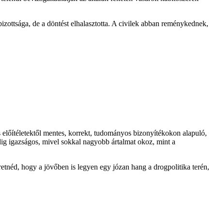
zottsága, de a döntést elhalasztotta. A civilek abban reménykednek,
 előítéletektől mentes, korrekt, tudományos bizonyítékokon alapuló,
dig igazságos, mivel sokkal nagyobb ártalmat okoz, mint a
etnéd, hogy a jövőben is legyen egy józan hang a drogpolitika terén,