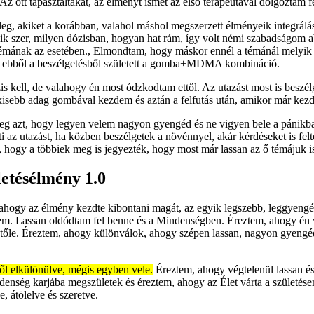
 Az ott tapasztaltakat, az élményt ismét az első terapeutával dolgoztam f
g, akiket a korábban, valahol máshol megszerzett élményeik integrálá
ik szer, milyen dózisban, hogyan hat rám, így volt némi szabadságom ab
mának az esetében., Elmondtam, hogy máskor ennél a témánál melyik sze
 és ebből a beszélgetésből született a gomba+MDMA kombináció.
s kell, de valahogy én most ódzkodtam ettől. Az utazást most is beszé
kisebb adag gombával kezdem és aztán a felfutás után, amikor már kezd
eg azt, hogy legyen velem nagyon gyengéd és ne vigyen bele a pánikba
 az utazást, ha közben beszélgetek a növénnyel, akár kérdéseket is felte
 hogy a többiek meg is jegyezték, hogy most már lassan az ő témájuk is
letésélmény 1.0
ogy az élmény kezdte kibontani magát, az egyik legszebb, leggyengéd
ttem. Lassan oldódtam fel benne és a Mindenségben. Éreztem, ahogy é
tőle. Éreztem, ahogy különválok, ahogy szépen lassan, nagyon gyengéd
l elkülönülve, mégis egyben vele.
Éreztem, ahogy végtelenül lassan é
ndenség karjába megszületek és éreztem, ahogy az Élet várta a születése
átölelve és szeretve.