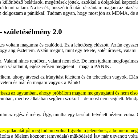
és különböző belátások, megértések jöttek, azokkal a dolgokkal kapcso
rá lenni rajtam. Na tessék, hosszú idő után rászántam magam az utazásra 
Nem dolgoztam a pánikkal! Tudtam ugyan, hogy most jön az MDMA, de a
születésélmény 2.0
oltam magamra és csalódott. Ez a lehetőség elúszott. Aztán egyszer 
ogy alig észleltem. Aztán megint, mint egy fekete, sötét árnyék, valam
tam. Valami nincs rendben, valami nem oké. De nem tudtam megfogalmazn
jesen váratlanul, egész erősen megjelent – maga a PÁNIK.
lkem, ahogy átveszi az irányítást felettem és én tehetetlen vagyok. Elára
lik velem és már én magam vagyok a Pánik!
tt vissza az agyamban, ahogy próbálom magam megnyugtatni és nem elso
mban, mert ez általában segíteni szokott – de most nem segített. Mindjár
lni az egész élmény. Úgy, mintha egy lassított felvételt néztem volna. 
s pillanatát jól meg tudtam volna figyelni a jelenetnek, a bennem megje
átolta a félelem központ (amygdala) működését! Így már ugyanott vol