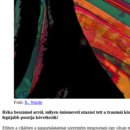
Fotó:
K. Warde
Réka beszámol arról, milyen önismereti utazást tett a traumái k
legújabb posztja következik!
Ebben a cikkben a tapasztalataimat szeretném megosztani egy olyan mó