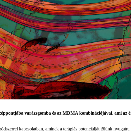
özéppontjába varázsgomba és az MDMA kombinációjával, ami az érté
dszerrel kapcsolatban, aminek a terápiás potenciálját tőlünk nyugatra 