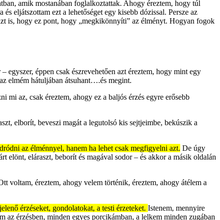
latban, amik mostanában foglalkoztattak. Ahogy éreztem, hogy túl
és eljátszottam ezt a lehetőséget egy kisebb dózissal. Persze az
zt is, hogy ez pont, hogy „megkikönnyíti” az élményt. Hogyan fogok
– egyszer, éppen csak észrevehetően azt éreztem, hogy mint egy
i az elmém hátuljában átsuhant….és megint.
i mi az, csak éreztem, ahogy ez a baljós érzés egyre erősebb
szt, elborít, beveszi magát a legutolsó kis sejtjeimbe, bekúszik a
dródni az élménnyel, hanem ha lehet csak megfigyelni azt.
De úgy
t elönt, eláraszt, beborít és magával sodor – és akkor a másik oldalán
Ott voltam, éreztem, ahogy velem történik, éreztem, ahogy átélem a
lenő érzéseket, gondolatokat, a testi érzeteket.
Istenem, mennyire
tam az érzésben, minden egyes porcikámban, a lelkem minden zugában