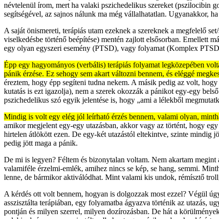
névtelenül írom, mert ha valaki pszichedelikus szereket (pszilocibin g
segítségével, az sajnos nálunk ma még vállalhatatlan. Ugyanakkor, h
A saját önismereti, terápiás utam ezeknek a szereknek a megfelelő set/
viselkedésbe történő beépítése) mentén zajlott elsősorban. Emellett m
egy olyan egyszeri esemény (PTSD), vagy folyamat (Komplex PTSD vag
Épp egy hagyományos (verbális) terápiás folyamat legközepében volta
pánik érzése. Ez sehogy sem akart változni bennem, és eléggé megkes
éreztem, hogy épp segíteni tudna nekem. A másik pedig az volt, hogy
kutatás is ezt igazolja), nem a szerek okozzák a pánikot egy-egy bels
pszichedelikus szó egyik jelentése is, hogy „ami a lélekből megmuta
Mindig is volt egy elég jól leírható érzés bennem, valami olyan, mint
amikor megjelent egy-egy utazásban, akkor vagy az történt, hogy egy
hirtelen átlökött ezen. De egy-két utazástól eltekintve, szinte mindig
pedig jött maga a pánik.
De mi is legyen? Féltem és bizonytalan voltam. Nem akartam megint át
valamiféle érzelmi-emlék, amihez nincs se kép, se hang, semmi. Minth
lenne, de bármikor aktiválódhat. Mint valami kis undok, rémísztő troll
A kérdés ott volt bennem, hogyan is dolgozzak most ezzel? Végül úgy
asszisztálta terápiában, egy folyamatba ágyazva történik az utazás, u
pontján és milyen szerrel, milyen dozírozásban. De hát a körülménye