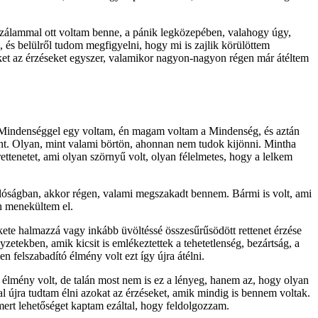
gszálammal ott voltam benne, a pánik legközepében, valahogy úgy,
és belülről tudom megfigyelni, hogy mi is zajlik körülöttem
zeket az érzéseket egyszer, valamikor nagyon-nagyon régen már átéltem
 Mindenséggel egy voltam, én magam voltam a Mindenség, és aztán
ent. Olyan, mint valami börtön, ahonnan nem tudok kijönni. Mintha
ttenetet, ami olyan szörnyű volt, olyan félelmetes, hogy a lelkem
a valóságban, akkor régen, valami megszakadt bennem. Bármi is volt, ami
en menekültem el.
ekete halmazzá vagy inkább üvöltéssé összesűrűsödött rettenet érzése
etekben, amik kicsit is emlékeztettek a tehetetlenség, bezártság, a
 felszabadító élmény volt ezt így újra átélni.
s élmény volt, de talán most nem is ez a lényeg, hanem az, hogy olyan
al újra tudtam élni azokat az érzéseket, amik mindig is bennem voltak.
mert lehetőséget kaptam ezáltal, hogy feldolgozzam.