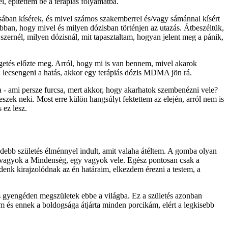
el, építettem be a terápiás folyamatba.
sában kísérek, és mivel számos szakemberrel és/vagy sámánnal kísért
ban, hogy mivel és milyen dózisban történjen az utazás. Átbeszéltük,
rnél, milyen dózisnál, mit tapasztaltam, hogyan jelent meg a pánik,
lgetés előzte meg. Arról, hogy mi is van bennem, mivel akarok
 lecsengeni a hatás, akkor egy terápiás dózis MDMA jön rá.
 - ami persze furcsa, mert akkor, hogy akarhatok szembenézni vele?
szek neki. Most erre külön hangsúlyt fektettem az elején, arról nem is
 ez lesz.
ebb születés élménnyel indult, amit valaha átéltem. A gomba olyan
n vagyok a Mindenség, egy vagyok vele. Egész pontosan csak a
enk kirajzolódnak az én határaim, elkezdem érezni a testem, a
s gyengéden megszületek ebbe a világba. Ez a születés azonban
m és ennek a boldogsága átjárta minden porcikám, elért a legkisebb