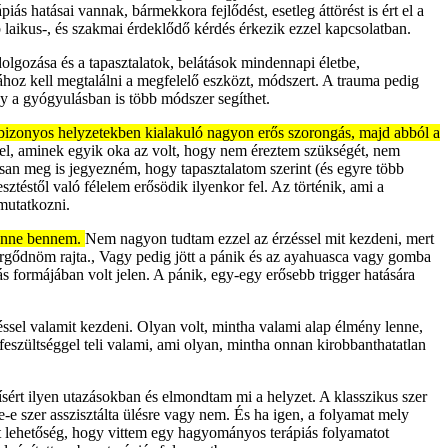
ás hatásai vannak, bármekkora fejlődést, esetleg áttörést is ért el a
laikus-, és szakmai érdeklődő kérdés érkezik ezzel kapcsolatban.
dolgozása és a tapasztalatok, belátások mindennapi életbe,
ához kell megtalálni a megfelelő eszközt, módszert. A trauma pedig
 a gyógyulásban is több módszer segíthet.
 bizonyos helyzetekben kialakuló nagyon erős szorongás, majd abból a
el, aminek egyik oka az volt, hogy nem éreztem szükségét, nem
san meg is jegyezném, hogy tapasztalatom szerint (és egyre több
téstől való félelem erősödik ilyenkor fel. Az történik, ami a
mutatkozni.
 lenne bennem.
Nem nagyon tudtam ezzel az érzéssel mit kezdeni, mert
ergődnöm rajta., Vagy pedig jött a pánik és az ayahuasca vagy gomba
ás formájában volt jelen. A pánik, egy-egy erősebb trigger hatására
ssel valamit kezdeni. Olyan volt, mintha valami alap élmény lenne,
eszültséggel teli valami, ami olyan, mintha onnan kirobbanthatatlan
ért ilyen utazásokban és elmondtam mi a helyzet. A klasszikus szer
-e szer asszisztálta ülésre vagy nem. És ha igen, a folyamat mely
lt lehetőség, hogy vittem egy hagyományos terápiás folyamatot