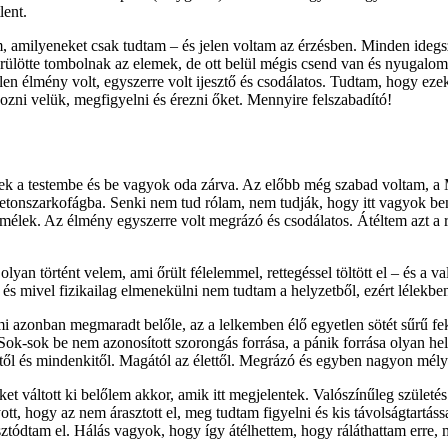
lent.
em, amilyeneket csak tudtam – és jelen voltam az érzésben. Minden ide
lötte tombolnak az elemek, de ott belül mégis csend van és nyugalom, 
etlen élmény volt, egyszerre volt ijesztő és csodálatos. Tudtam, hogy e
zni velük, megfigyelni és érezni őket. Mennyire felszabadító!
ek a testembe és be vagyok oda zárva. Az előbb még szabad voltam, a
 betonszarkofágba. Senki nem tud rólam, nem tudják, hogy itt vagyok b
mélek. Az élmény egyszerre volt megrázó és csodálatos. Átéltem azt a re
olyan történt velem, ami őrült félelemmel, rettegéssel töltött el – és 
i, és mivel fizikailag elmenekülni nem tudtam a helyzetből, ezért lélekb
Ami azonban megmaradt belőle, az a lelkemben élő egyetlen sötét sűrű f
-sok be nem azonosított szorongás forrása, a pánik forrása olyan helyz
ntől és mindenkitől. Magától az élettől. Megrázó és egyben nagyon mélyen
t váltott ki belőlem akkor, amik itt megjelentek. Valószínűleg születé
t, hogy az nem árasztott el, meg tudtam figyelni és kis távolságtartáss
ztódtam el. Hálás vagyok, hogy így átélhettem, hogy ráláthattam erre, 