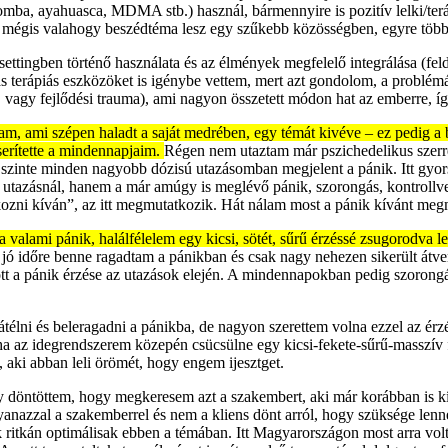
omba, ayahuasca, MDMA stb.) használ, bármennyire is pozitív lelki/terápi
a mégis valahogy beszédtéma lesz egy szűkebb közösségben, egyre több 
settingben történő használata és az élmények megfelelő integrálása (fel
ás terápiás eszközöket is igénybe vettem, mert azt gondolom, a problém
y fejlődési trauma), ami nagyon összetett módon hat az emberre, így
m, ami szépen haladt a saját medrében, egy témát kivéve – ez pedig a
erítette a mindennapjaim.
Régen nem utaztam már pszichedelikus szerr
 szinte minden nagyobb dózisú utazásomban megjelent a pánik. Itt gyor
ő utazásnál, hanem a már amúgy is meglévő pánik, szorongás, kontrollvesz
tkozni kíván”, az itt megmutatkozik. Hát nálam most a pánik kívánt meg
ha valami pánik, halálfélelem egy kicsi, sötét, sűrű érzéssé zsugorodva
 jó időre benne ragadtam a pánikban és csak nagy nehezen sikerült átv
 jött a pánik érzése az utazások elején. A mindennapokban pedig szorong
élni és beleragadni a pánikba, de nagyon szerettem volna ezzel az érzé
a az idegrendszerem közepén csücsülne egy kicsi-fekete-sűrű-masszív f
, aki abban leli örömét, hogy engem ijesztget.
 döntöttem, hogy megkeresem azt a szakembert, aki már korábban is kís
gyanazzal a szakemberrel és nem a kliens dönt arról, hogy szüksége lenne
k ritkán optimálisak ebben a témában. Itt Magyarországon most arra vo