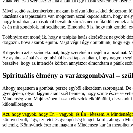
valakivel, és a szer asszisztálta alkalmat egy másik szakember kísérte.
Mivel segítő szakemberként magam is olyan kliensekkel dolgozom főle
utazásnak a tapasztalata van mögöttem azzal kapcsolatban, hogy mely
hogy korábban, a másoknál bevált dozírozás nem működött ennek a té
és én mit gondolok, mi segíthetne. Elmondta ő is, hogy mit gondol,
Többnyire azt mondják, hogy a terápiás hatás eléréséhez nagyobb dózi
dolgozni, hova akarok eljutni. Majd végül úgy döntöttünk, hogy egy 
Kifejeztem azt a szándékomat, hogy szeretném megélni a bizalmat. M
Az ayahuascánál és a gombánál is azt tapasztaltam, hogy nagyon segíti
beszélve, hogy az intenciós körben annyiszor elmondtam a pánik szót,
Spirituális élmény a varázsgombával – szü
Ahogy megettem a gombát, persze egyből elkezdtem szorongani. De ah
gyengéden, olyan lágyan áradt szét bennem, hogy szinte észre se ve
Mindenség van. Majd szépen lassan elkezdek elkülönülni, elszakadni 
különállóságom.
Azt, hogy vagyok, hogy Én – vagyok, és Én - létezem. A Mindenségtő
könnyed volt, lágy, szeretet és gyengédség lengett körül, ahogy a Mi
sejtemig. Könnyűnek éreztem magam a Mindenség karján megpihenve, 