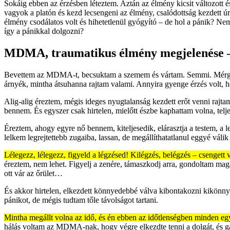
Sokáig ebben az érzésben léteztem. Aztán az élmény kicsit változott 
vagyok a platón és kezd lecsengeni az élmény, csalódottság kezdett úr
élmény csodálatos volt és hihetetlenül gyógyító – de hol a pánik? 
így a pánikkal dolgozni?
MDMA, traumatikus élmény megjelenése – 
Bevettem az MDMA-t, becsuktam a szemem és vártam. Semmi. Mérges v
árnyék, mintha átsuhanna rajtam valami. Annyira gyenge érzés volt, h
Alig-alig éreztem, mégis ideges nyugtalanság kezdett erőt venni raj
bennem. És egyszer csak hirtelen, mielőtt észbe kaphattam volna, tel
Éreztem, ahogy egyre nő bennem, kiteljesedik, elárasztja a testem, a le
lelkem legrejtettebb zugaiba, lassan, de megállíthatatlanul eggyé vá
Lélegezz, lélegezz, figyeld a légzésed! Kilégzés, belégzés – csenge
éreztem, nem lehet. Figyelj a zenére, támaszkodj arra, gondoltam maga
ott vár az őrület…
És akkor hirtelen, elkezdett könnyedebbé válva kibontakozni kikönnyü
pánikot, de mégis tudtam tőle távolságot tartani.
Mintha megállt volna az idő, és én ebben az időtlenségben minden egye
hálás voltam az MDMA-nak, hogy végre elkezdte tenni a dolgát, és g