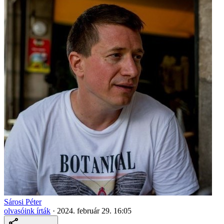
Sárosi Péter
olvasóink írták
·
2024. február 29. 16:05