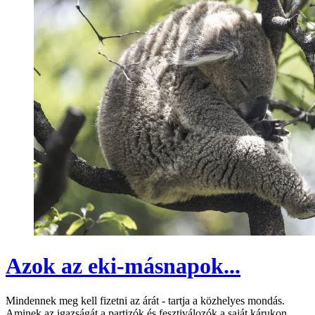
Azok az eki-másnapok...
Mindennek meg kell fizetni az árát - tartja a közhelyes mondás.
Aminek az igazságát a partizók és fesztiválozók a saját kárukon