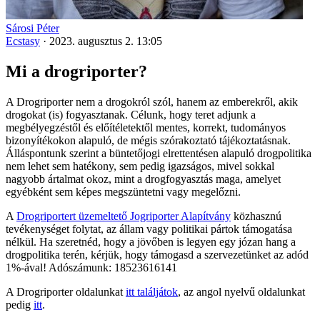
Sárosi Péter
Ecstasy
·
2023. augusztus 2. 13:05
Mi a drogriporter?
A Drogriporter nem a drogokról szól, hanem az emberekről, akik
drogokat (is) fogyasztanak. Célunk, hogy teret adjunk a
megbélyegzéstől és előítéletektől mentes, korrekt, tudományos
bizonyítékokon alapuló, de mégis szórakoztató tájékoztatásnak.
Álláspontunk szerint a büntetőjogi elrettentésen alapuló drogpolitika
nem lehet sem hatékony, sem pedig igazságos, mivel sokkal
nagyobb ártalmat okoz, mint a drogfogyasztás maga, amelyet
egyébként sem képes megszüntetni vagy megelőzni.
A
Drogriportert üzemeltető Jogriporter Alapítvány
közhasznú
tevékenységet folytat, az állam vagy politikai pártok támogatása
nélkül. Ha szeretnéd, hogy a jövőben is legyen egy józan hang a
drogpolitika terén, kérjük, hogy támogasd a szervezetünket az adód
1%-ával! Adószámunk: 18523616141
A Drogriporter oldalunkat
itt találjátok
, az angol nyelvű oldalunkat
pedig
itt
.