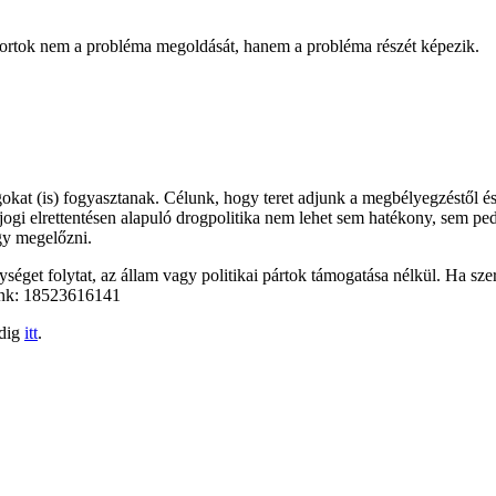
riportok nem a probléma megoldását, hanem a probléma részét képezik.
kat (is) fogyasztanak. Célunk, hogy teret adjunk a megbélyegzéstől és
őjogi elrettentésen alapuló drogpolitika nem lehet sem hatékony, sem pe
gy megelőzni.
éget folytat, az állam vagy politikai pártok támogatása nélkül. Ha szer
unk: 18523616141
edig
itt
.