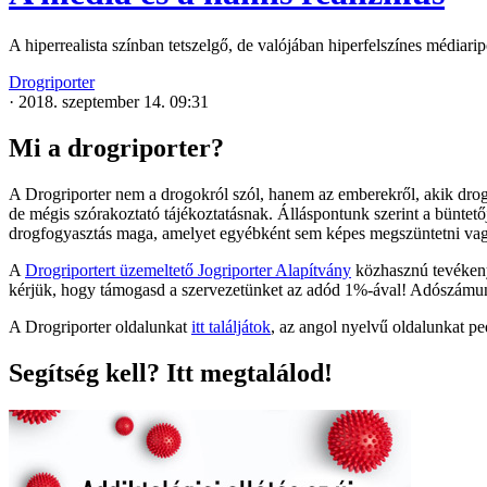
A hiperrealista színban tetszelgő, de valójában hiperfelszínes média
Drogriporter
·
2018. szeptember 14. 09:31
Mi a drogriporter?
A Drogriporter nem a drogokról szól, hanem az emberekről, akik drogo
de mégis szórakoztató tájékoztatásnak. Álláspontunk szerint a büntet
drogfogyasztás maga, amelyet egyébként sem képes megszüntetni va
A
Drogriportert üzemeltető Jogriporter Alapítvány
közhasznú tevékenys
kérjük, hogy támogasd a szervezetünket az adód 1%-ával! Adószám
A Drogriporter oldalunkat
itt találjátok
, az angol nyelvű oldalunkat p
Segítség kell? Itt megtalálod!