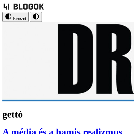
Kinézet
gettó
A média és a hamis realizmus