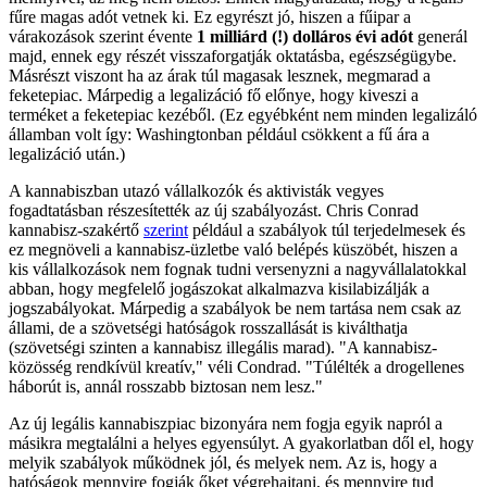
fűre magas adót vetnek ki. Ez egyrészt jó, hiszen a fűipar a
várakozások szerint évente
1 milliárd (!) dolláros évi adót
generál
majd, ennek egy részét visszaforgatják oktatásba, egészségügybe.
Másrészt viszont ha az árak túl magasak lesznek, megmarad a
feketepiac. Márpedig a legalizáció fő előnye, hogy kiveszi a
terméket a feketepiac kezéből. (Ez egyébként nem minden legalizáló
államban volt így: Washingtonban például csökkent a fű ára a
legalizáció után.)
A kannabiszban utazó vállalkozók és aktivisták vegyes
fogadtatásban részesítették az új szabályozást. Chris Conrad
kannabisz-szakértő
szerint
például a szabályok túl terjedelmesek és
ez megnöveli a kannabisz-üzletbe való belépés küszöbét, hiszen a
kis vállalkozások nem fognak tudni versenyzni a nagyvállalatokkal
abban, hogy megfelelő jogászokat alkalmazva kisilabizálják a
jogszabályokat. Márpedig a szabályok be nem tartása nem csak az
állami, de a szövetségi hatóságok rosszallását is kiválthatja
(szövetségi szinten a kannabisz illegális marad). "A kannabisz-
közösség rendkívül kreatív," véli Condrad. "Túlélték a drogellenes
háborút is, annál rosszabb biztosan nem lesz."
Az új legális kannabiszpiac bizonyára nem fogja egyik napról a
másikra megtalálni a helyes egyensúlyt. A gyakorlatban dől el, hogy
melyik szabályok működnek jól, és melyek nem. Az is, hogy a
hatóságok mennyire fogják őket végrehajtani, és mennyire tud