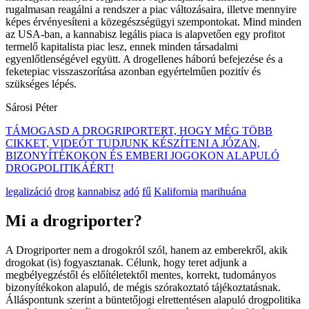
rugalmasan reagálni a rendszer a piac változásaira, illetve mennyire
képes érvényesíteni a közegészségügyi szempontokat. Mind minden
az USA-ban, a kannabisz legális piaca is alapvetően egy profitot
termelő kapitalista piac lesz, ennek minden társadalmi
egyenlőtlenségével együtt. A drogellenes háború befejezése és a
feketepiac visszaszorítása azonban egyértelműen pozitív és
szükséges lépés.
Sárosi Péter
TÁMOGASD A DROGRIPORTERT, HOGY MÉG TÖBB
CIKKET, VIDEÓT TUDJUNK KÉSZÍTENI A JÓZAN,
BIZONYÍTÉKOKON ÉS EMBERI JOGOKON ALAPULÓ
DROGPOLITIKÁÉRT!
legalizáció
drog
kannabisz
adó
fű
Kalifornia
marihuána
Mi a drogriporter?
A Drogriporter nem a drogokról szól, hanem az emberekről, akik
drogokat (is) fogyasztanak. Célunk, hogy teret adjunk a
megbélyegzéstől és előítéletektől mentes, korrekt, tudományos
bizonyítékokon alapuló, de mégis szórakoztató tájékoztatásnak.
Álláspontunk szerint a büntetőjogi elrettentésen alapuló drogpolitika