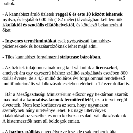
boltok.
- A kannabiszt áruló üzletek
reggel 6 és este 10 között lehetnek
nyitva
, és legalább 600 láb (182 méter) távolságban kell lenniük
iskoláktól és szociális ellátóhelyektől
, és kötelező bekamerázni
őket.
-
Ingyenes termékmintákat
csak gyógyászati kannabisz-
pácienseknek és hozzátartózóknak lehet majd adni.
- Tilos kannabiszt forgalmazni
striptease bárokban
.
- Az üzletek tulajdonosainak meg kell váltaniuk a
licenszeket
,
amelyek ára egy egyszerű házhoz szállító szolgáltatás esetében 800
dollár évente, de a 4,5 millió dolláros évi forgalommal rendelkező
multifunkcionális vállalkozások esetében elérheti a 12 ezer dollárt is.
- Bár a Mezőgazdasági Minisztérium először egy hektárban akarták
maximálni a
kannabisz-farmok termőterületét
, ezt a tervet végül
elvetették. Nem lesz korlátozva az sem, hogy ugyanazon
személynek hány ültetvénye lehet. Ez nagy ültetvények
kialakulásához vezethet és nem kedvez a családi vállalkozásoknak.
A kistermesztők nem túl boldogok emiatt.
- A
házhoz szállítás
engedélyezve lesz, de csak emberek által