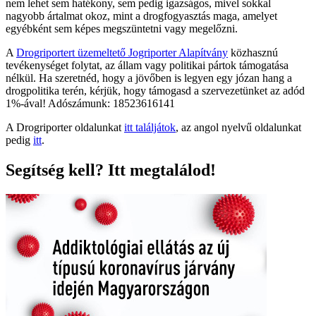
nem lehet sem hatékony, sem pedig igazságos, mivel sokkal
nagyobb ártalmat okoz, mint a drogfogyasztás maga, amelyet
egyébként sem képes megszüntetni vagy megelőzni.
A
Drogriportert üzemeltető Jogriporter Alapítvány
közhasznú
tevékenységet folytat, az állam vagy politikai pártok támogatása
nélkül. Ha szeretnéd, hogy a jövőben is legyen egy józan hang a
drogpolitika terén, kérjük, hogy támogasd a szervezetünket az adód
1%-ával! Adószámunk: 18523616141
A Drogriporter oldalunkat
itt találjátok
, az angol nyelvű oldalunkat
pedig
itt
.
Segítség kell? Itt megtalálod!