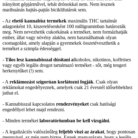
irányított gépjárművel, tehát drónokkal nem. Nem lesznek
marihuánás hajtás-pajtás biciklifutárok sem.
- Az
ehető kannabisz termékek
maximális THC tartalmát
adagonként 10, kiszerelésenként 100 milligrammban határozták
meg. Nem nevezhetik cukorkának a terméket, nem formázhatják
ember, állat vagy növény alakba, nem használhatnak olyan
csomagolást, amely alapján a gyermekek összetéveszthetik a
terméket a szimpla édességgel.
-
Tilos lesz kannabisszal dúsítani a
lkoholos, nikotinos, koffeines
vagy egyéb legális drogot tartalmazó terméket - sőt, még tengeri
herkenytűket (!) sem.
- A
reklámozást szigorúan korlátozni fogják
. Csak olyan
reklámokat engedélyeznek, amelyek csak 21 évesnél idősebbekhez
juthat el.
- Kannabisszal kapcsolatos
rendezvényeket
csak hatósági
engedéllyel lehet majd rendezni.
- Minden terméket
laboratóriumban be kell vizsgálni
.
- A legalizációs valószínűleg
feljebb viszi az árakat
, hogy pontosan
mennyivel, az még nem biztos. Ennek magyarázata, hogy a legális