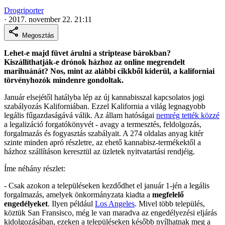
Drogriporter
·
2017. november 22. 21:11
Megosztás
Lehet-e majd füvet árulni a striptease bárokban?
Kiszállíthatják-e drónok házhoz az online megrendelt
marihuánát? Nos, mint az alábbi cikkből kiderül, a kaliforniai
törvényhozók mindenre gondoltak.
Január elsejétől hatályba lép az új kannabisszal kapcsolatos jogi
szabályozás Kaliforniában. Ezzel Kalifornia a világ legnagyobb
legális fűgazdaságává válik. Az állam hatóságai
nemrég tették közzé
a legalizáció forgatókönyvét - avagy a termesztés, feldolgozás,
forgalmazás és fogyasztás szabályait. A 274 oldalas anyag kitér
szinte minden apró részletre, az ehető kannabisz-termékektől a
házhoz szállításon keresztül az üzletek nyitvatartási rendjéig.
Íme néhány részlet:
- Csak azokon a településeken kezdődhet el január 1-jén a legális
forgalmazás, amelyek önkormányzata kiadta a
megfelelő
engedélyeket
. Ilyen például
Los Angeles
. Mivel több település,
köztük San Fransisco, még le van maradva az engedélyezési eljárás
kidolgozásában, ezeken a településeken később nyílhatnak meg a