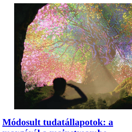
Módosult tudatállapotok: a