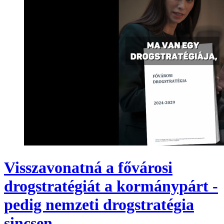
Visszavonatná a fővárosi
drogstratégiát a kormánypárt -
pedig nemzeti drogstratégia
sincsen