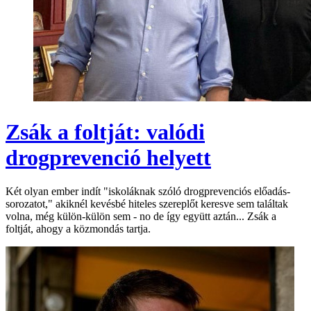
Zsák a foltját: valódi
drogprevenció helyett
Két olyan ember indít "iskoláknak szóló drogprevenciós előadás-
sorozatot," akiknél kevésbé hiteles szereplőt keresve sem találtak
volna, még külön-külön sem - no de így együtt aztán... Zsák a
foltját, ahogy a közmondás tartja.