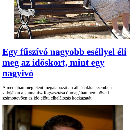
Egy fűszívó nagyobb eséllyel éli
meg az időskort, mint egy
nagyivó
A médiában megjelent megalapozatlan állításokkal szemben
valójában a kannabisz fogyasztása önmagában nem növeli
számottevően az idő előtti elhalálozás kockázatát.