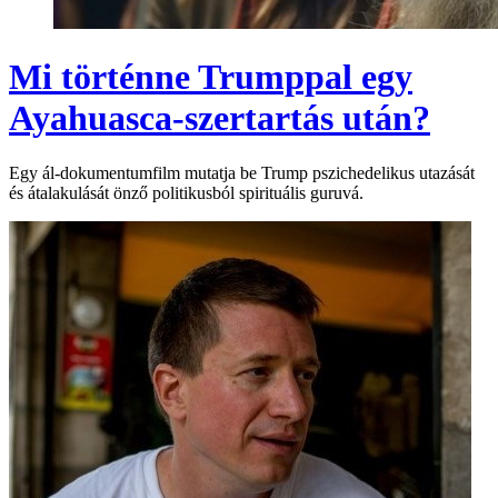
Mi történne Trumppal egy
Ayahuasca-szertartás után?
Egy ál-dokumentumfilm mutatja be Trump pszichedelikus utazását
és átalakulását önző politikusból spirituális guruvá.