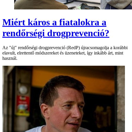
Miért káros a fiatalokra a
rendőrségi drogprevenció?
Az "új" rendőrségi drogprevenció (RedP) újracsomagolja a korábbi
elavult, elrettentő módszereket és üzeneteket, így inkább árt, mint
használ.