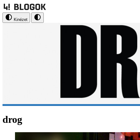
Kinézet
drog