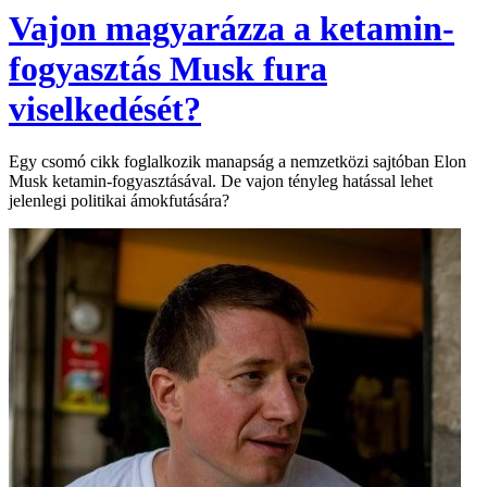
Vajon magyarázza a ketamin-
fogyasztás Musk fura
viselkedését?
Egy csomó cikk foglalkozik manapság a nemzetközi sajtóban Elon
Musk ketamin-fogyasztásával. De vajon tényleg hatással lehet
jelenlegi politikai ámokfutására?