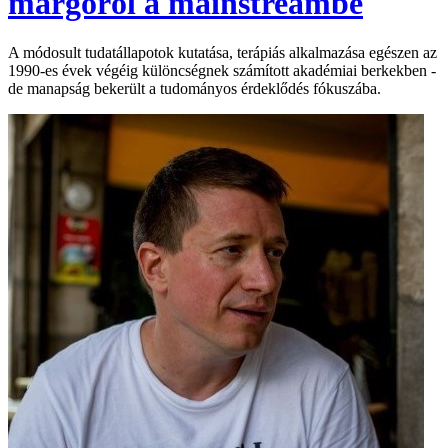
margóról a mainstreambe
A módosult tudatállapotok kutatása, terápiás alkalmazása egészen az
1990-es évek végéig különcségnek számított akadémiai berkekben -
de manapság bekerült a tudományos érdeklődés fókuszába.