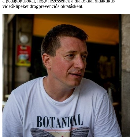
a pedagógusokat, hogy nézessenek a diákokkal didaktikus
videóklipeket drogprevenciós oktatásként.