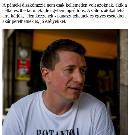
A pénteki diszkórazzia nem csak kellemetlen volt azoknak, akik a
célkeresztbe kerültek: de egyben jogsértő is. Az áldozatokat tehát
arra kérjük, jelentkezzenek - panaszt tehetnek és egyes esetekben
akár perelhetnek is, jó esélyekkel.