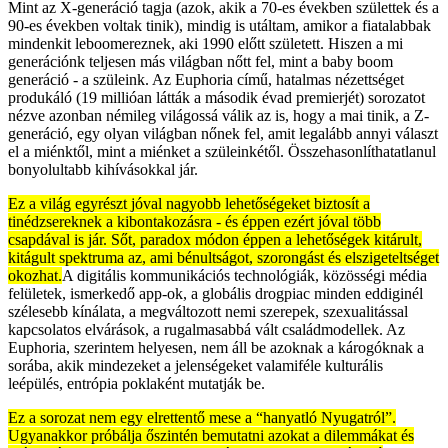
Mint az X-generáció tagja (azok, akik a 70-es években születtek és a
90-es években voltak tinik), mindig is utáltam, amikor a fiatalabbak
mindenkit leboomereznek, aki 1990 előtt született. Hiszen a mi
generációnk teljesen más világban nőtt fel, mint a baby boom
generáció - a szüleink. Az Euphoria című, hatalmas nézettséget
produkáló (19 millióan látták a második évad premierjét) sorozatot
nézve azonban némileg világossá válik az is, hogy a mai tinik, a Z-
generáció, egy olyan világban nőnek fel, amit legalább annyi választ
el a miénktől, mint a miénket a szüleinkétől. Összehasonlíthatatlanul
bonyolultabb kihívásokkal jár.
Ez a világ egyrészt jóval nagyobb lehetőségeket biztosít a
tinédzsereknek a kibontakozásra - és éppen ezért jóval több
csapdával is jár. Sőt, paradox módon éppen a lehetőségek kitárult,
kitágult spektruma az, ami bénultságot, szorongást és elszigeteltséget
okozhat.
A digitális kommunikációs technológiák, közösségi média
felületek, ismerkedő app-ok, a globális drogpiac minden eddiginél
szélesebb kínálata, a megváltozott nemi szerepek, szexualitással
kapcsolatos elvárások, a rugalmasabbá vált családmodellek. Az
Euphoria, szerintem helyesen, nem áll be azoknak a károgóknak a
sorába, akik mindezeket a jelenségeket valamiféle kulturális
leépülés, entrópia poklaként mutatják be.
Ez a sorozat nem egy elrettentő mese a “hanyatló Nyugatról”.
Ugyanakkor próbálja őszintén bemutatni azokat a dilemmákat és