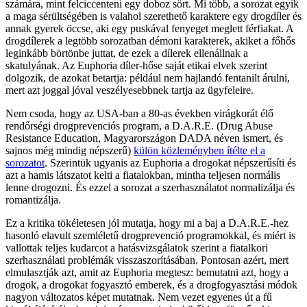
számára, mint felciccenteni egy doboz sört. Mi több, a sorozat egyik
a maga sérültségében is valahol szerethető karaktere egy drogdíler és
annak gyerek öccse, aki egy puskával fenyeget meglett férfiakat. A
drogdílerek a legtöbb sorozatban démoni karakterek, akiket a főhős
leginkább börtönbe juttat, de ezek a dílerek ellenállnak a
skatulyának. Az Euphoria díler-hőse saját etikai elvek szerint
dolgozik, de azokat betartja: például nem hajlandó fentanilt árulni,
mert azt joggal jóval veszélyesebbnek tartja az ügyfeleire.
Nem csoda, hogy az USA-ban a 80-as években virágkorát élő
rendőrségi drogprevenciós program, a D.A.R.E. (Drug Abuse
Resistance Education, Magyarországon DADA néven ismert, és
sajnos még mindig népszerű)
külön közleményben ítélte el a
sorozatot
. Szerintük ugyanis az Euphoria a drogokat népszerűsíti és
azt a hamis látszatot kelti a fiatalokban, mintha teljesen normális
lenne drogozni. És ezzel a sorozat a szerhasználatot normalizálja és
romantizálja.
Ez a kritika tökéletesen jól mutatja, hogy mi a baj a D.A.R.E.-hez
hasonló elavult szemléletű drogprevenció programokkal, és miért is
vallottak teljes kudarcot a hatásvizsgálatok szerint a fiatalkori
szerhasználati problémák visszaszorításában. Pontosan azért, mert
elmulasztják azt, amit az Euphoria megtesz: bemutatni azt, hogy a
drogok, a drogokat fogyasztó emberek, és a drogfogyasztási módok
nagyon változatos képet mutatnak. Nem vezet egyenes út a fű