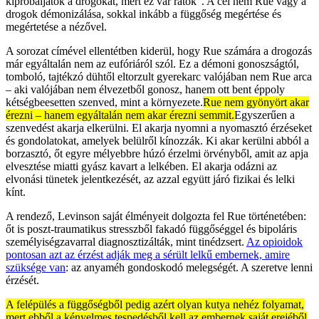
kipróbáljátok a drogokat, mert ez vár rátok”. A cél nem Rue vagy a
drogok démonizálása, sokkal inkább a függőség megértése és
megértetése a nézővel.
A sorozat címével ellentétben kiderül, hogy Rue számára a drogozás
már egyáltalán nem az eufóriáról szól. Ez a démoni gonoszságtól,
tomboló, tajtékzó dühtől eltorzult gyerekarc valójában nem Rue arca
– aki valójában nem élvezetből gonosz, hanem ott bent éppoly
kétségbeesetten szenved, mint a környezete.
Rue nem gyönyört akar
érezni – hanem egyáltalán nem akar érezni semmit.
Egyszerűen a
szenvedést akarja elkerülni. El akarja nyomni a nyomasztó érzéseket
és gondolatokat, amelyek belülről kínozzák. Ki akar kerülni abból a
borzasztó, őt egyre mélyebbre húzó érzelmi örvényből, amit az apja
elvesztése miatti gyász kavart a lelkében. El akarja odázni az
elvonási tünetek jelentkezését, az azzal együtt járó fizikai és lelki
kínt.
A rendező, Levinson saját élményeit dolgozta fel Rue történetében:
őt is poszt-traumatikus stresszből fakadó függőséggel és bipoláris
személyiségzavarral diagnosztizálták, mint tinédzsert.
Az opioidok
pontosan azt az érzést adják meg a sérült lelkű embernek, amire
szüksége van
: az anyaméh gondoskodó melegségét. A szeretve lenni
érzését.
A felépülés a függőségből pedig azért olyan kutya nehéz folyamat,
mert ebből a kényelmes tespedésből kell az embernek saját erejéből