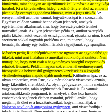
kimásznia, mint ahogyan az újszülöttnek kell kimásznia az anyukája
hasából. Ki a kényelmetlen, hideg, vizslató fényre, ahol az embert a
józan világ ezernyi aggodalma kínozza, mint a jeges tüskék.
Az
erényei mellett azonban vannak fogyatékosságai is a sorozatnak.
Egyrészt valóban vannak benne olyan jelenetek, amelyek
egyértelműen alkalmasak arra, hogy önveszélyeztető tetteket
normalizáljanak. Az ilyen jelenetekre példa az, amikor szereplők
piálás közben autót vezetnek és száguldoznak éjszaka az úton. Ezzel
szerintem sokkal nagyobb probléma van, mint azzal, hogy
bemutatják, ahogy egy buliban fiatalok rágyújtanak egy spanglira.
Másrészt pedig Rue felépülés-története ugyanazt az egyoldalúságot
tükrözi, mint ami általában az amerikai addiktológiai szektort. Nem
mutatja be, hogy nem csak a hagyományos önsegítő csoportok és
rehabok léteznek. Például nagyon sok embernél eredményesnek
bizonyultak a helyettesítő gyógyszeres kezelések és a kognitív
viselkedésterápián alapuló újabb módszerek.
Különösen igaz ez az
olyan emberekre, mint Rue, akik már többször visszaestek azután,
hogy kikerültek a rehabból. Az olyan gyógyszerek, mint a metadon
vagy buprenorfin, talán segíthetnének Rue-nak is. És vannak
ártalomcsökkentő programok is, amelyek a Rue-hoz hasonló
embereknek segítenek életben maradni, például azáltal, hogy
megtanítják őket és a hozzátartozóikat, hogyan használják a
Naloxon nevű opiát antagonista gyógyszert
, ami visszafordítja a
túladagolás tüneteit. Nem mutatja be a sorozat azt sem, hogy az