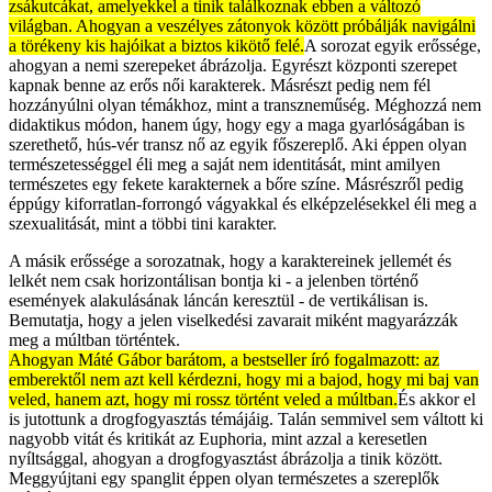
zsákutcákat, amelyekkel a tinik találkoznak ebben a változó
világban. Ahogyan a veszélyes zátonyok között próbálják navigálni
a törékeny kis hajóikat a biztos kikötő felé.
A sorozat egyik erőssége,
ahogyan a nemi szerepeket ábrázolja. Egyrészt központi szerepet
kapnak benne az erős női karakterek. Másrészt pedig nem fél
hozzányúlni olyan témákhoz, mint a transzneműség. Méghozzá nem
didaktikus módon, hanem úgy, hogy egy a maga gyarlóságában is
szerethető, hús-vér transz nő az egyik főszereplő. Aki éppen olyan
természetességgel éli meg a saját nem identitását, mint amilyen
természetes egy fekete karakternek a bőre színe. Másrészről pedig
éppúgy kiforratlan-forrongó vágyakkal és elképzelésekkel éli meg a
szexualitását, mint a többi tini karakter.
A másik erőssége a sorozatnak, hogy a karaktereinek jellemét és
lelkét nem csak horizontálisan bontja ki - a jelenben történő
események alakulásának láncán keresztül - de vertikálisan is.
Bemutatja, hogy a jelen viselkedési zavarait miként magyarázzák
meg a múltban történtek.
Ahogyan Máté Gábor barátom, a bestseller író fogalmazott: az
emberektől nem azt kell kérdezni, hogy mi a bajod, hogy mi baj van
veled, hanem azt, hogy mi rossz történt veled a múltban.
És akkor el
is jutottunk a drogfogyasztás témájáig. Talán semmivel sem váltott ki
nagyobb vitát és kritikát az Euphoria, mint azzal a keresetlen
nyíltsággal, ahogyan a drogfogyasztást ábrázolja a tinik között.
Meggyújtani egy spanglit éppen olyan természetes a szereplők