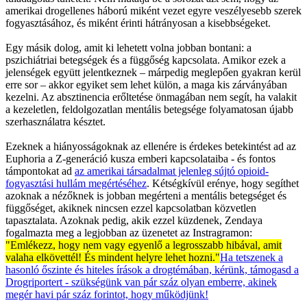
amerikai drogellenes háború miként vezet egyre veszélyesebb szerek
fogyasztásához, és miként érinti hátrányosan a kisebbségeket.
Egy másik dolog, amit ki lehetett volna jobban bontani: a
pszichiátriai betegségek és a függőség kapcsolata. Amikor ezek a
jelenségek együtt jelentkeznek – márpedig meglepően gyakran kerül
erre sor – akkor egyiket sem lehet külön, a maga kis zárványában
kezelni. Az absztinencia erőltetése önmagában nem segít, ha valakit
a kezeletlen, feldolgozatlan mentális betegsége folyamatosan újabb
szerhasználatra késztet.
Ezeknek a hiányosságoknak az ellenére is érdekes betekintést ad az
Euphoria a Z-generáció kusza emberi kapcsolataiba - és fontos
támpontokat ad
az amerikai társadalmat jelenleg sújtó opioid-
fogyasztási hullám megértéséhez
. Kétségkívül erénye, hogy segíthet
azoknak a nézőknek is jobban megérteni a mentális betegséget és
függőséget, akiknek nincsen ezzel kapcsolatban közvetlen
tapasztalata. Azoknak pedig, akik ezzel küzdenek, Zendaya
fogalmazta meg a legjobban az üzenetet az Instragramon:
"Emlékezz, hogy nem vagy egyenlő a legrosszabb hibával, amit
valaha elkövettél! És mindent helyre lehet hozni."
Ha tetszenek a
hasonló őszinte és hiteles írások a drogtémában, kérünk, támogasd a
Drogriportert - szükségünk van pár száz olyan emberre, akinek
megér havi pár száz forintot, hogy működjünk!