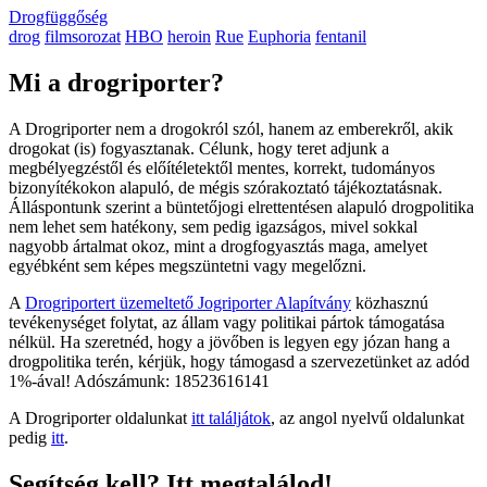
Drogfüggőség
drog
filmsorozat
HBO
heroin
Rue
Euphoria
fentanil
Mi a drogriporter?
A Drogriporter nem a drogokról szól, hanem az emberekről, akik
drogokat (is) fogyasztanak. Célunk, hogy teret adjunk a
megbélyegzéstől és előítéletektől mentes, korrekt, tudományos
bizonyítékokon alapuló, de mégis szórakoztató tájékoztatásnak.
Álláspontunk szerint a büntetőjogi elrettentésen alapuló drogpolitika
nem lehet sem hatékony, sem pedig igazságos, mivel sokkal
nagyobb ártalmat okoz, mint a drogfogyasztás maga, amelyet
egyébként sem képes megszüntetni vagy megelőzni.
A
Drogriportert üzemeltető Jogriporter Alapítvány
közhasznú
tevékenységet folytat, az állam vagy politikai pártok támogatása
nélkül. Ha szeretnéd, hogy a jövőben is legyen egy józan hang a
drogpolitika terén, kérjük, hogy támogasd a szervezetünket az adód
1%-ával! Adószámunk: 18523616141
A Drogriporter oldalunkat
itt találjátok
, az angol nyelvű oldalunkat
pedig
itt
.
Segítség kell? Itt megtalálod!