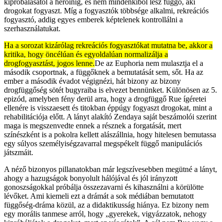
kipróbálásától a heroinig, és nem mindenkiből lesz függő, aki
drogokat fogyaszt. Míg a fogyasztók többsége alkalmi, rekreációs
fogyasztó, addig egyes emberek képtelenek kontrollálni a
szerhasználatukat.
Ha a sorozat kizárólag rekreációs fogyasztókat mutatna be, akkor a
kritika, hogy öncélúan és egyoldalúan normalizálja a
drogfogyasztást, jogos lenne.
De az Euphoria nem mulasztja el a
második csoportnak, a függőknek a bemutatását sem, sőt. Ha az
ember a második évadot végignézi, hát bizony az bizony
drogfüggőség sötét bugyraiba is elvezet bennünket. Különösen az 5.
epizód, amelyben fény derül arra, hogy a drogfüggő Rue ígéretei
ellenére is visszaesett és titokban éppúgy fogyaszt drogokat, mint a
rehabilitációja előtt. A lányt alakító Zendaya saját beszámolói szerint
maga is megszenvedte ennek a résznek a forgatását, mert
színészként is a pokolra kellett alászállnia, hogy hitelesen bemutassa
egy súlyos személyiségzavarral megspékelt függő manipulációs
játszmáit.
A néző bizonyos pillanatokban már legszívesebben megütné a lányt,
ahogy a hazugságok bonyolult hálójával és jól irányzott
gonoszságokkal próbálja összezavarni és kihasználni a körülötte
lévőket. Ami kiemeli ezt a drámát a sok médiában bemutatott
függőség-dráma közül, az a didaktikusság hiánya. Ez bizony nem
egy morális tanmese arról, hogy „gyerekek, vigyázzatok, nehogy