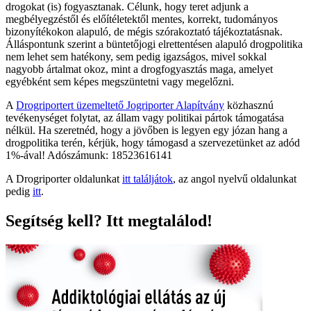
drogokat (is) fogyasztanak. Célunk, hogy teret adjunk a
megbélyegzéstől és előítéletektől mentes, korrekt, tudományos
bizonyítékokon alapuló, de mégis szórakoztató tájékoztatásnak.
Álláspontunk szerint a büntetőjogi elrettentésen alapuló drogpolitika
nem lehet sem hatékony, sem pedig igazságos, mivel sokkal
nagyobb ártalmat okoz, mint a drogfogyasztás maga, amelyet
egyébként sem képes megszüntetni vagy megelőzni.
A
Drogriportert üzemeltető Jogriporter Alapítvány
közhasznú
tevékenységet folytat, az állam vagy politikai pártok támogatása
nélkül. Ha szeretnéd, hogy a jövőben is legyen egy józan hang a
drogpolitika terén, kérjük, hogy támogasd a szervezetünket az adód
1%-ával! Adószámunk: 18523616141
A Drogriporter oldalunkat
itt találjátok
, az angol nyelvű oldalunkat
pedig
itt
.
Segítség kell? Itt megtalálod!