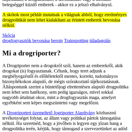
betegséggel küzdő emberek - akkor ez a jelszó elhalványul.
A skótok most példát mutatnak a világnak abból, hogy eredményes
drogpolitikát nem lehet kialakítani az érintett emberek bevonása
nélkül.
Skócia
drogfogyasztók bevonása
heroin
Trainspotting
túladagolás
Mi a drogriporter?
A Drogriporter nem a drogokról szól, hanem az emberekről, akik
drogokat (is) fogyasztanak. Célunk, hogy teret adjunk a
megbélyegzéstől és előítéletektől mentes, korrekt, tudományos
bizonyítékokon alapuló, de mégis szórakoztató tájékoztatásnak.
Álláspontunk szerint a büntetőjogi elrettentésen alapuló drogpolitika
nem lehet sem hatékony, sem pedig igazságos, mivel sokkal
nagyobb ártalmat okoz, mint a drogfogyasztás maga, amelyet
egyébként sem képes megszüntetni vagy megelőzni.
A
Drogriportert üzemeltető Jogriporter Alapítvány
közhasznú
tevékenységet folytat, az állam vagy politikai pártok támogatása
nélkül. Ha szeretnéd, hogy a jövőben is legyen egy józan hang a
drogpolitika terén, kérjük, hogy támogasd a szervezetünket az adód