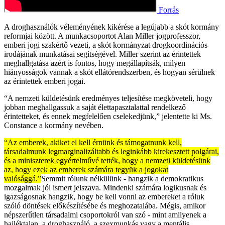
Forrás
A droghasználók véleményének kikérése a legújabb a skót kormány
reformjai között. A munkacsoportot Alan Miller jogprofesszor,
emberi jogi szakértő vezeti, a skót kormányzat drogkoordinációs
irodájának munkatásai segítségével. Miller szerint az érintettek
meghallgatása azért is fontos, hogy megállapítsák, milyen
hiányosságok vannak a skót ellátórendszerben, és hogyan sérülnek
az érintettek emberi jogai.
“A nemzeti küldetésünk eredményes teljesítése megköveteli, hogy
jobban meghallgassuk a saját élettapasztalattal rendelkező
érintetteket, és ennek megfelelően cselekedjünk,” jelentette ki Ms.
Constance a kormány nevében.
“Az emberek, akiket el kell érnünk és támogatnunk kell,
társadalmunk legmarginalizáltabb és leginkább kirekesztett polgárai,
és a miniszterek egyértelművé tették, hogy a nemzeti küldetésünk
az, hogy ezek az emberek számára tegyük a jogokat
valósággá.”
Semmit rólunk nélkülünk - hangzik a demokratikus
mozgalmak jól ismert jelszava. Mindenki számára logikusnak és
igazságosnak hangzik, hogy be kell vonni az embereket a róluk
szóló döntések előkészítésébe és meghozatalába. Mégis, amikor
népszerűtlen társadalmi csoportokról van szó - mint amilyenek a
hajléktalan, a droghasználó, a szexmunkás vagy a mentális