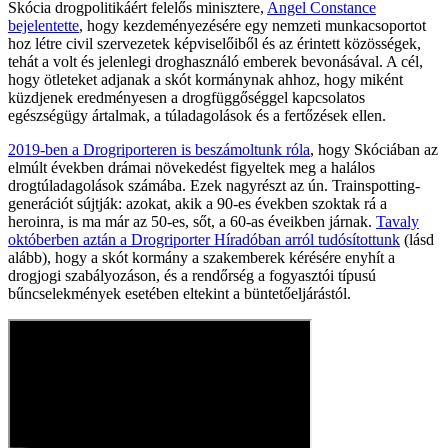
Skócia drogpolitikáért felelős minisztere,
Angel Constance
bejelentette
, hogy kezdeményezésére egy nemzeti munkacsoportot
hoz létre civil szervezetek képviselőiből és az érintett közösségek,
tehát a volt és jelenlegi droghasználó emberek bevonásával. A cél,
hogy ötleteket adjanak a skót kormánynak ahhoz, hogy miként
küzdjenek eredményesen a drogfüggőséggel kapcsolatos
egészségügy ártalmak, a túladagolások és a fertőzések ellen.
2019-ben a Drogriporteren is beszámoltunk róla
, hogy Skóciában az
elmúlt években drámai növekedést figyeltek meg a halálos
drogtúladagolások számába. Ezek nagyrészt az ún. Trainspotting-
generációt sújtják: azokat, akik a 90-es években szoktak rá a
heroinra, is ma már az 50-es, sőt, a 60-as éveikben járnak.
Tavaly
októberben aztán a Drogriporter Híradóban arról tudósítottunk
(lásd
alább), hogy a skót kormány a szakemberek kérésére enyhít a
drogjogi szabályozáson, és a rendőrség a fogyasztói típusú
bűncselekmények esetében eltekint a büntetőeljárástól.