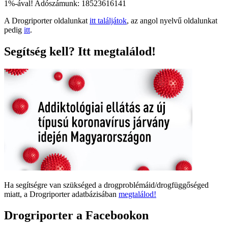
1%-ával! Adószámunk: 18523616141
A Drogriporter oldalunkat
itt találjátok
, az angol nyelvű oldalunkat
pedig
itt
.
Segítség kell? Itt megtalálod!
Ha segítségre van szükséged a drogproblémáid/drogfüggőséged
miatt, a Drogriporter adatbázisában
megtalálod!
Drogriporter a Facebookon