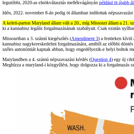
legutóbbi, 2020-as elnökválasztás mellékvágányán
például öt újabb ál
Idén, 2022. november 8-án pedig öt államban indítottak népszavazást e
A keleti-parton Maryland állam vált a 20., míg Missouri állam a 21. s
ki a kannabisz legális forgalmazásának szabályait. Csak ezután nyílha
Missouriban a 3. számú kiegészítés (
Amendment 3
) a fentieken kívü
kannabisz nagykereskedelmi forgalmazására, amiből az előbbi döntés ad
széles autonómiát kapnak abban, hogy engedélyezik-e helyi boltok megn
Marylandben a 4. számú népszavazási kérdés (
Question 4
) egy új ci
Megbízza a maryland-i közgyűlést, hogy dolgozza ki a forgalmazás sz