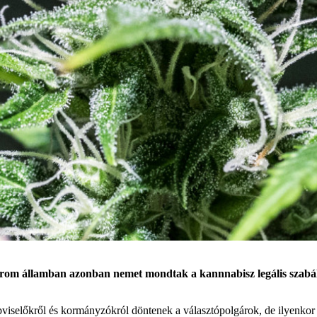
árom államban azonban nemet mondtak a kannnabisz legális szabál
pviselőkről és kormányzókról döntenek a választópolgárok, de ilyenko