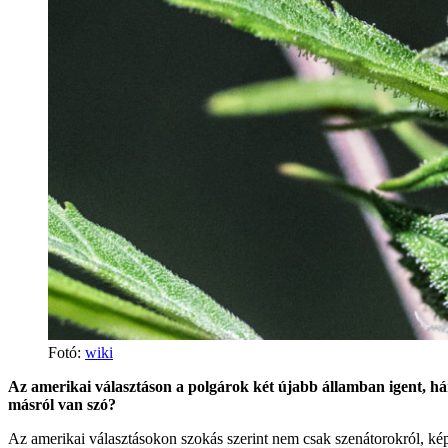
Fotó:
wiki
Az amerikai választáson a polgárok két újabb államban igent, h
másról van szó?
Az amerikai választásokon szokás szerint nem csak szenátorokról, ké