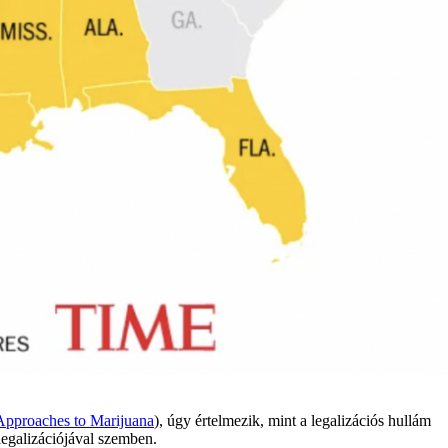
Approaches to Marijuana
), úgy értelmezik, mint a legalizációs hullám
 legalizációjával szemben.