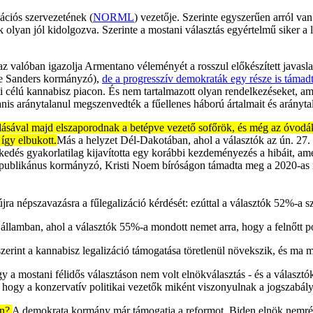
ációs szervezetének (
NORML
) vezetője. Szerinte egyszerűen arról v
yan jól kidolgozva. Szerinte a mostani választás egyértelmű siker a l
z valóban igazolja Armentano véleményét a rosszul előkészített javasl
ee Sanders kormányzó),
de a progresszív demokraták egy része is támad
i célú kannabisz piacon. És nem tartalmazott olyan rendelkezéseket, am
yanis aránytalanul megszenvedték a fűellenes háború ártalmait és arányt
álásával majd elszaporodnak a betépve vezető sofőrök, és még az óvodákb
így elbukott.
Más a helyzet Dél-Dakotában, ahol a választók az ún. 27.
zkedés gyakorlatilag kijavította egy korábbi kezdeményezés a hibáit, 
 republikánus kormányzó, Kristi Noem bíróságon támadta meg a 2020-a
ák újra népszavazásra a fűlegalizáció kérdését: ezúttal a választók 52
államban, ahol a választók 55%-a mondott nemet arra, hogy a felnőtt p
rint a kannabisz legalizáció támogatása töretlenül növekszik, és ma m
hogy a mostani félidős választáson nem volt elnökválasztás - és a válas
 hogy a konzervatív politikai vezetők miként viszonyulnak a jogszabály
án?
A demokrata kormány már támogatja a reformot. Biden elnök nemrég e