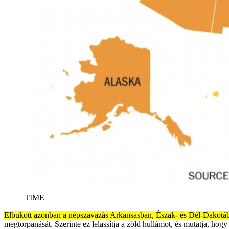
TIME
Elbukott azonban a népszavazás Arkansasban, Észak- és Dél-Dakotá
megtorpanását. Szerinte ez lelassítja a zöld hullámot, és mutatja, hogy