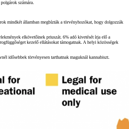
t polgárok számára.
rok mindkét államban megbízták a törvényhozókat, hogy dolgozzák
elekmények elkövetőinek priuszát. 6% adó kivetését írja elő a
 drogfüggőséget kezelő ellátásokat támogatnak. A helyi közösségek
évnél idősebbek törvényesen tarthatnak maguknál kannabiszt.