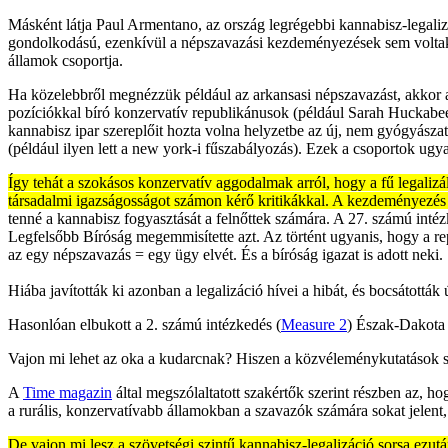
Másként látja Paul Armentano, az ország legrégebbi kannabisz-legaliz
gondolkodású, ezenkívül a népszavazási kezdeményezések sem voltak ol
államok csoportja.
Ha közelebbről megnézzük például az arkansasi népszavazást, akkor a
pozíciókkal bíró konzervatív republikánusok (például Sarah Huckab
kannabisz ipar szereplőit hozta volna helyzetbe az új, nem gyógyászat
(például ilyen lett a new york-i fűszabályozás). Ezek a csoportok ug
Így tehát a szokásos konzervatív aggodalmak arról, hogy a fű legaliz
társadalmi igazságosságot számon kérő kritikákkal. A kezdeményezés 
tenné a kannabisz fogyasztását a felnőttek számára. A 27. számú inté
Legfelsőbb Bíróság megemmisítette azt. Az történt ugyanis, hogy a
az egy népszavazás = egy ügy elvét. És a bíróság igazat is adott neki.
Hiába javították ki azonban a legalizáció hívei a hibát, és bocsátott
Hasonlóan elbukott a 2. számú intézkedés (
Measure 2
) Észak-Dakota 
Vajon mi lehet az oka a kudarcnak? Hiszen a közvéleménykutatások sze
A
Time magazin
által megszólaltatott szakértők szerint részben az, 
a rurális, konzervatívabb államokban a szavazók számára sokat jelent,
De vajon mi lesz a szövetségi szintű kannabisz-legalizáció sorsa ezut