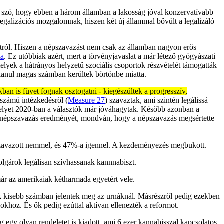
an szó, hogy ebben a három államban a lakosság jóval konzervatívabb
egalizációs mozgalomnak, hiszen két új állammal bővült a legalizáló
atról. Hiszen a népszavazást nem csak az államban nagyon erős
ta
. Ez utóbbiak azért, mert a törvényjavaslat a már létező gyógyászati
elyek a hátrányos helyzetű szociális csoportok részvételét támogatták
alanul magas számban kerültek börtönbe miatta.
an is füvet fognak osztogatni - kiegészültek a progresszív,
 számú intézkedésről (
Measure 27
) szavaztak, ami szintén legálissá
amelyet 2020-ban a választók már jóváhagytak. Később azonban a
s népszavazás eredményét, mondván, hogy a népszavazás megsértette
%-a szavazott nemmel, és 47%-a igennel. A kezdeményezés megbukott.
olgárok legálisan szívhassanak kannnabiszt.
ár az amerikaiak kétharmada egyetért vele.
ztók kisebb számban jelentek meg az urnáknál. Másrészről pedig ezekben
okhoz. És ők pedig ezúttal aktívan ellenezték a reformot.
gy olyan rendeletet is kiadott, ami 6 ezer kannabisszal kapcsolatos