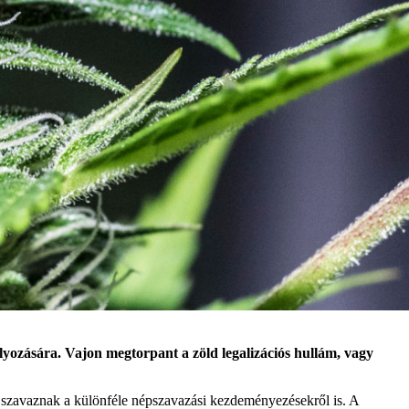
yozására. Vajon megtorpant a zöld legalizációs hullám, vagy
r szavaznak a különféle népszavazási kezdeményezésekről is. A