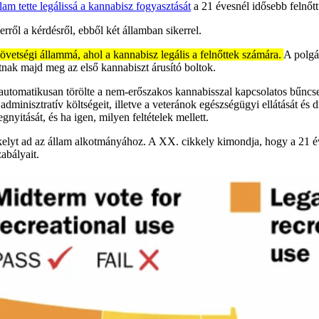
lam tette legálissá a kannabisz fogyasztását
a 21 évesnél idősebb felnőt
rről a kérdésről, ebből két államban sikerrel.
zövetségi állammá, ahol a kannabisz legális a felnőttek számára.
A polgá
tnak majd meg az első kannabiszt árusító boltok.
l automatikusan törölte a nem-erőszakos kannabisszal kapcsolatos bűncs
minisztratív költségeit, illetve a veteránok egészségügyi ellátását és
yitását, és ha igen, milyen feltételek mellett.
kkelyt ad az állam alkotmányához. A XX. cikkely kimondja, hogy a 21 
abályait.