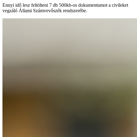
Ennyi idő lesz feltölteni 7 db 500kb-os dokumentumot a civileket
vegzáló Állami Számvevőszék rendszerébe.