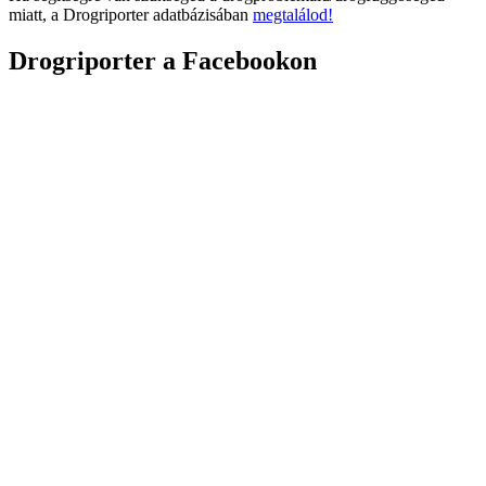
miatt, a Drogriporter adatbázisában
megtalálod!
Drogriporter a Facebookon