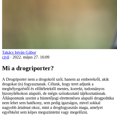
Takács István Gábor
civil
·
2022. május 27. 16:09
Mi a drogriporter?
A Drogriporter nem a drogokról szól, hanem az emberekről, akik
drogokat (is) fogyasztanak. Célunk, hogy teret adjunk a
megbélyegzéstől és előítéletektől mentes, korrekt, tudományos
bizonyítékokon alapuló, de mégis szórakoztató tájékoztatásnak.
Álláspontunk szerint a büntetőjogi elrettentésen alapuló drogpolitika
nem lehet sem hatékony, sem pedig igazságos, mivel sokkal
nagyobb ártalmat okoz, mint a drogfogyasztás maga, amelyet
egyébként sem képes megszüntetni vagy megelőzni.