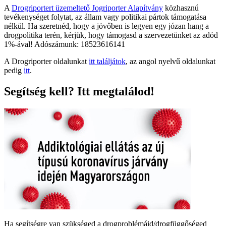
A
Drogriportert üzemeltető Jogriporter Alapítvány
közhasznú
tevékenységet folytat, az állam vagy politikai pártok támogatása
nélkül. Ha szeretnéd, hogy a jövőben is legyen egy józan hang a
drogpolitika terén, kérjük, hogy támogasd a szervezetünket az adód
1%-ával! Adószámunk: 18523616141
A Drogriporter oldalunkat
itt találjátok
, az angol nyelvű oldalunkat
pedig
itt
.
Segítség kell? Itt megtalálod!
Ha segítségre van szükséged a drogproblémáid/drogfüggőséged