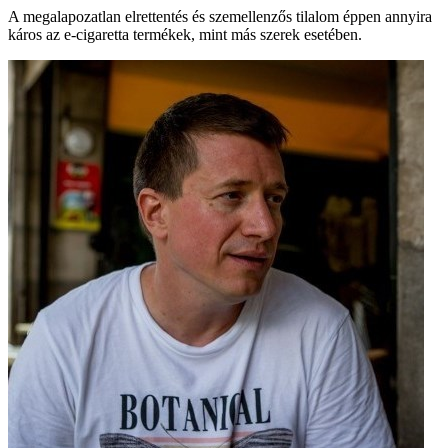
A megalapozatlan elrettentés és szemellenzős tilalom éppen annyira
káros az e-cigaretta termékek, mint más szerek esetében.