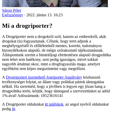
Sárosi Péter
Egészségügy
·
2022. június 13. 16:23
Mi a drogriporter?
A Drogriporter nem a drogokról szól, hanem az emberekről, akik
drogokat (is) fogyasztanak. Célunk, hogy teret adjunk a
megbélyegzéstől és előítéletektől mentes, korrekt, tudományos
bizonyítékokon alapuló, de mégis szórakoztató tájékoztatásnak.
Álláspontunk szerint a büntetőjogi elrettentésen alapuló drogpolitika
nem lehet sem hatékony, sem pedig igazságos, mivel sokkal
nagyobb ártalmat okoz, mint a drogfogyasztás maga, amelyet
egyébként sem képes megszüntetni vagy megelőzni.
A
Drogriportert üzemeltető Jogriporter Alapítvány
közhasznú
tevékenységet folytat, az állam vagy politikai pártok támogatása
nélkül. Ha szeretnéd, hogy a jövőben is legyen egy józan hang a
drogpolitika terén, kérjük, hogy támogasd a szervezetünket az adód
1%-ával! Adószámunk: 18523616141
A Drogriporter oldalunkat
itt találjátok
, az angol nyelvű oldalunkat
pedig
itt
.