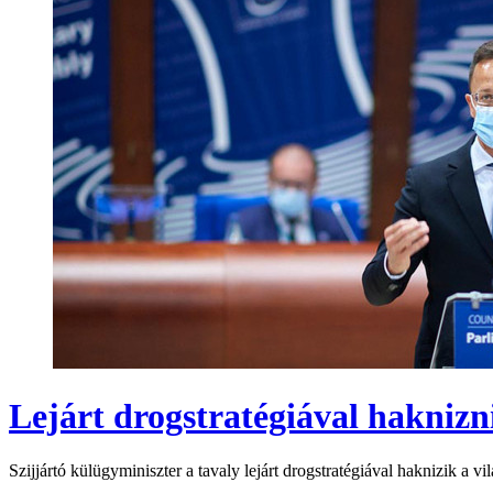
Lejárt drogstratégiával haknizn
Szijjártó külügyminiszter a tavaly lejárt drogstratégiával haknizik a 