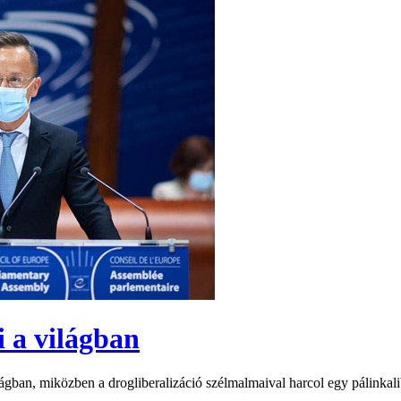
i a világban
világban, miközben a drogliberalizáció szélmalmaival harcol egy pálinka