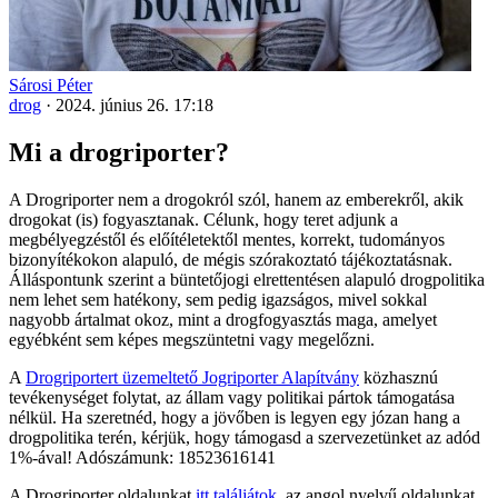
Sárosi Péter
drog
·
2024. június 26. 17:18
Mi a drogriporter?
A Drogriporter nem a drogokról szól, hanem az emberekről, akik
drogokat (is) fogyasztanak. Célunk, hogy teret adjunk a
megbélyegzéstől és előítéletektől mentes, korrekt, tudományos
bizonyítékokon alapuló, de mégis szórakoztató tájékoztatásnak.
Álláspontunk szerint a büntetőjogi elrettentésen alapuló drogpolitika
nem lehet sem hatékony, sem pedig igazságos, mivel sokkal
nagyobb ártalmat okoz, mint a drogfogyasztás maga, amelyet
egyébként sem képes megszüntetni vagy megelőzni.
A
Drogriportert üzemeltető Jogriporter Alapítvány
közhasznú
tevékenységet folytat, az állam vagy politikai pártok támogatása
nélkül. Ha szeretnéd, hogy a jövőben is legyen egy józan hang a
drogpolitika terén, kérjük, hogy támogasd a szervezetünket az adód
1%-ával! Adószámunk: 18523616141
A Drogriporter oldalunkat
itt találjátok
, az angol nyelvű oldalunkat