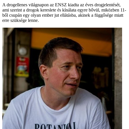
A drogellenes világnapon az ENSZ kiadta az éves drogjelentését,
ami szerint a drogok kereslete és kínálata egyre bővül, miközben 11-
ből csupán egy olyan ember jut ellátásba, akinek a függősége miatt
erre szüksége lenne.