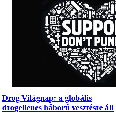
Drog Világnap: a globális
drogellenes háború vesztésre áll