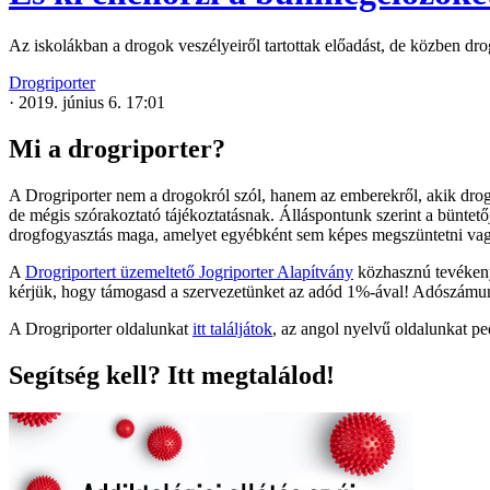
Az iskolákban a drogok veszélyeiről tartottak előadást, de közben dr
Drogriporter
·
2019. június 6. 17:01
Mi a drogriporter?
A Drogriporter nem a drogokról szól, hanem az emberekről, akik drogo
de mégis szórakoztató tájékoztatásnak. Álláspontunk szerint a büntet
drogfogyasztás maga, amelyet egyébként sem képes megszüntetni va
A
Drogriportert üzemeltető Jogriporter Alapítvány
közhasznú tevékenys
kérjük, hogy támogasd a szervezetünket az adód 1%-ával! Adószám
A Drogriporter oldalunkat
itt találjátok
, az angol nyelvű oldalunkat p
Segítség kell? Itt megtalálod!