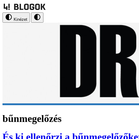
Kinézet
bűnmegelőzés
És ki ellenőrzi a bűnmegelőzőke