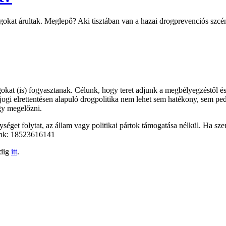
ogokat árultak. Meglepő? Aki tisztában van a hazai drogprevenciós szc
kat (is) fogyasztanak. Célunk, hogy teret adjunk a megbélyegzéstől és
őjogi elrettentésen alapuló drogpolitika nem lehet sem hatékony, sem pe
gy megelőzni.
éget folytat, az állam vagy politikai pártok támogatása nélkül. Ha szer
unk: 18523616141
edig
itt
.