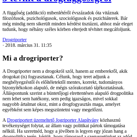
A függőség (addikció) mibenlétéről évszázadok óta vitáznak
filozófusok, pszichológusok, szociológusok és pszichiáterek. Bár
még mindig nem sikerült minden kérdést tisztázni, ahhoz már eleget
tudunk, hogy néhány széles körben elterjedt tévhitet megcáfoljunk.
Drogriporter
·
2018. március 31. 11:35
Mi a drogriporter?
A Drogriporter nem a drogokról szól, hanem az emberekről, akik
drogokat (is) fogyasztanak. Célunk, hogy teret adjunk a
megbélyegzéstől és előítéletektől mentes, korrekt, tudományos
bizonyítékokon alapuló, de mégis szórakoztató tájékoztatásnak.
Álláspontunk szerint a büntetőjogi elrettentésen alapuló drogpolitika
nem lehet sem hatékony, sem pedig igazságos, mivel sokkal
nagyobb ártalmat okoz, mint a drogfogyasztás maga, amelyet
egyébként sem képes megszüntetni vagy megelőzni.
A
Drogriportert üzemeltető Jogriporter Alapítvány
közhasznú
tevékenységet folytat, az állam vagy politikai pártok támogatása
nélkül. Ha szeretnéd, hogy a jövőben is legyen egy józan hang a
drogpolitika terén, kérjük, hogy támogasd a szervezetünket az adód