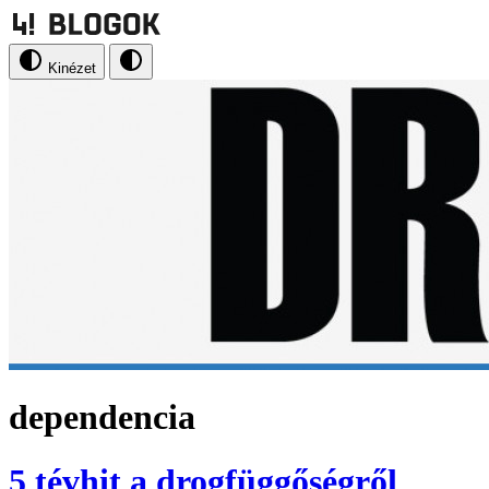
Kinézet
dependencia
5 tévhit a drogfüggőségről