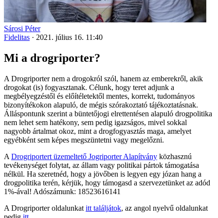
Sárosi Péter
Fidelitas
·
2021. július 16. 11:40
Mi a drogriporter?
A Drogriporter nem a drogokról szól, hanem az emberekről, akik
drogokat (is) fogyasztanak. Célunk, hogy teret adjunk a
megbélyegzéstől és előítéletektől mentes, korrekt, tudományos
bizonyítékokon alapuló, de mégis szórakoztató tájékoztatásnak.
Álláspontunk szerint a büntetőjogi elrettentésen alapuló drogpolitika
nem lehet sem hatékony, sem pedig igazságos, mivel sokkal
nagyobb ártalmat okoz, mint a drogfogyasztás maga, amelyet
egyébként sem képes megszüntetni vagy megelőzni.
A
Drogriportert üzemeltető Jogriporter Alapítvány
közhasznú
tevékenységet folytat, az állam vagy politikai pártok támogatása
nélkül. Ha szeretnéd, hogy a jövőben is legyen egy józan hang a
drogpolitika terén, kérjük, hogy támogasd a szervezetünket az adód
1%-ával! Adószámunk: 18523616141
A Drogriporter oldalunkat
itt találjátok
, az angol nyelvű oldalunkat
pedig
itt
.