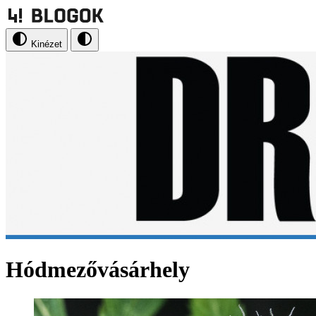
Kinézet
Hódmezővásárhely