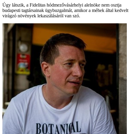
Úgy látszik, a Fidelitas hódmezővásárhelyi alelnöke nem osztja
budapesti tagtársainak ügybuzgalmát, amikor a méhek által kedvelt
virágzó növények lekaszálásáról van szó.