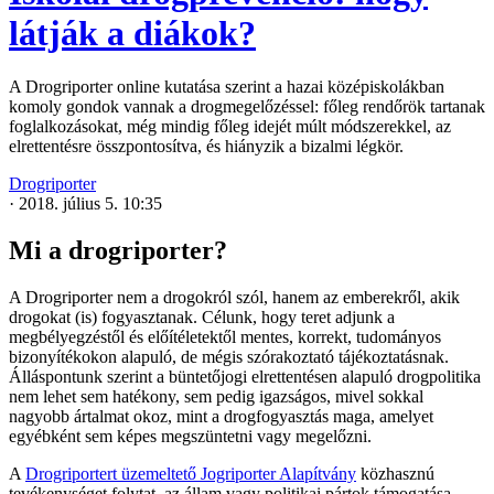
látják a diákok?
A Drogriporter online kutatása szerint a hazai középiskolákban
komoly gondok vannak a drogmegelőzéssel: főleg rendőrök tartanak
foglalkozásokat, még mindig főleg idejét múlt módszerekkel, az
elrettentésre összpontosítva, és hiányzik a bizalmi légkör.
Drogriporter
·
2018. július 5. 10:35
Mi a drogriporter?
A Drogriporter nem a drogokról szól, hanem az emberekről, akik
drogokat (is) fogyasztanak. Célunk, hogy teret adjunk a
megbélyegzéstől és előítéletektől mentes, korrekt, tudományos
bizonyítékokon alapuló, de mégis szórakoztató tájékoztatásnak.
Álláspontunk szerint a büntetőjogi elrettentésen alapuló drogpolitika
nem lehet sem hatékony, sem pedig igazságos, mivel sokkal
nagyobb ártalmat okoz, mint a drogfogyasztás maga, amelyet
egyébként sem képes megszüntetni vagy megelőzni.
A
Drogriportert üzemeltető Jogriporter Alapítvány
közhasznú
tevékenységet folytat, az állam vagy politikai pártok támogatása