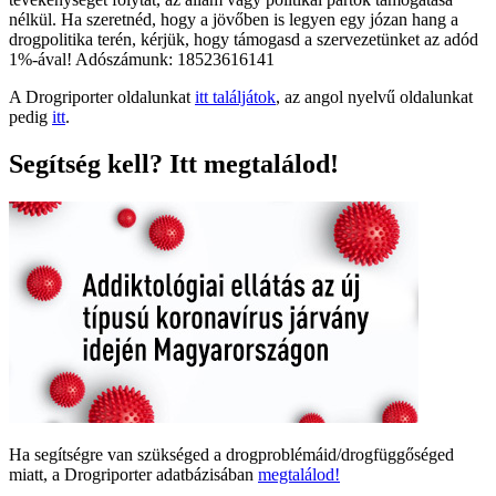
nélkül. Ha szeretnéd, hogy a jövőben is legyen egy józan hang a
drogpolitika terén, kérjük, hogy támogasd a szervezetünket az adód
1%-ával! Adószámunk: 18523616141
A Drogriporter oldalunkat
itt találjátok
, az angol nyelvű oldalunkat
pedig
itt
.
Segítség kell? Itt megtalálod!
Ha segítségre van szükséged a drogproblémáid/drogfüggőséged
miatt, a Drogriporter adatbázisában
megtalálod!