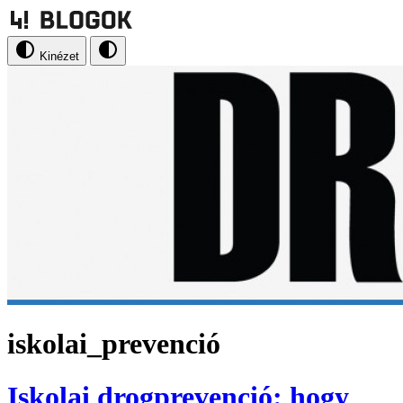
Kinézet
iskolai_prevenció
Iskolai drogprevenció: hogy