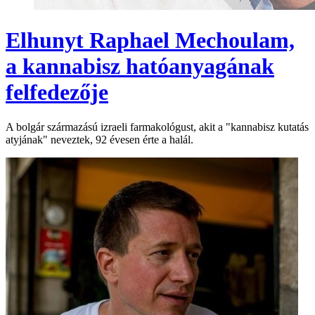
Elhunyt Raphael Mechoulam,
a kannabisz hatóanyagának
felfedezője
A bolgár származású izraeli farmakológust, akit a "kannabisz kutatás
atyjának" neveztek, 92 évesen érte a halál.