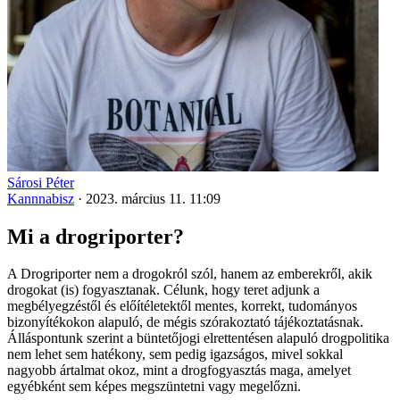
Sárosi Péter
Kannnabisz
·
2023. március 11. 11:09
Mi a drogriporter?
A Drogriporter nem a drogokról szól, hanem az emberekről, akik
drogokat (is) fogyasztanak. Célunk, hogy teret adjunk a
megbélyegzéstől és előítéletektől mentes, korrekt, tudományos
bizonyítékokon alapuló, de mégis szórakoztató tájékoztatásnak.
Álláspontunk szerint a büntetőjogi elrettentésen alapuló drogpolitika
nem lehet sem hatékony, sem pedig igazságos, mivel sokkal
nagyobb ártalmat okoz, mint a drogfogyasztás maga, amelyet
egyébként sem képes megszüntetni vagy megelőzni.