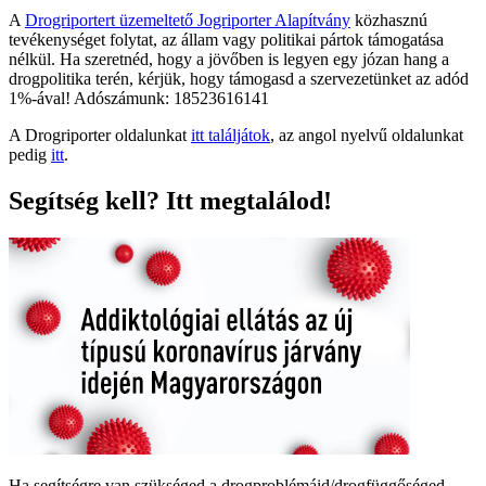
A
Drogriportert üzemeltető Jogriporter Alapítvány
közhasznú
tevékenységet folytat, az állam vagy politikai pártok támogatása
nélkül. Ha szeretnéd, hogy a jövőben is legyen egy józan hang a
drogpolitika terén, kérjük, hogy támogasd a szervezetünket az adód
1%-ával! Adószámunk: 18523616141
A Drogriporter oldalunkat
itt találjátok
, az angol nyelvű oldalunkat
pedig
itt
.
Segítség kell? Itt megtalálod!
Ha segítségre van szükséged a drogproblémáid/drogfüggőséged