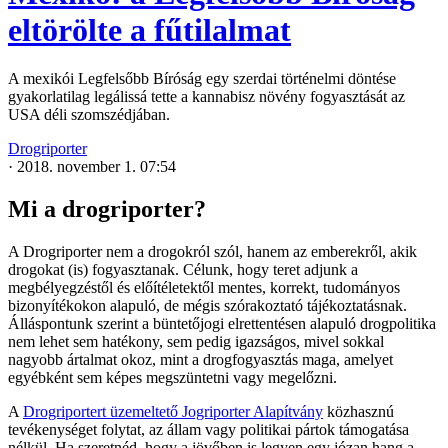
eltörölte a fűtilalmat
A mexikói Legfelsőbb Bíróság egy szerdai történelmi döntése
gyakorlatilag legálissá tette a kannabisz növény fogyasztását az
USA déli szomszédjában.
Drogriporter
·
2018. november 1. 07:54
Mi a drogriporter?
A Drogriporter nem a drogokról szól, hanem az emberekről, akik
drogokat (is) fogyasztanak. Célunk, hogy teret adjunk a
megbélyegzéstől és előítéletektől mentes, korrekt, tudományos
bizonyítékokon alapuló, de mégis szórakoztató tájékoztatásnak.
Álláspontunk szerint a büntetőjogi elrettentésen alapuló drogpolitika
nem lehet sem hatékony, sem pedig igazságos, mivel sokkal
nagyobb ártalmat okoz, mint a drogfogyasztás maga, amelyet
egyébként sem képes megszüntetni vagy megelőzni.
A
Drogriportert üzemeltető Jogriporter Alapítvány
közhasznú
tevékenységet folytat, az állam vagy politikai pártok támogatása
nélkül. Ha szeretnéd, hogy a jövőben is legyen egy józan hang a