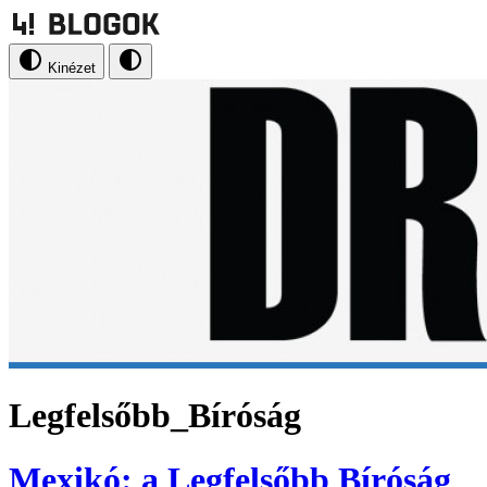
Kinézet
Legfelsőbb_Bíróság
Mexikó: a Legfelsőbb Bíróság