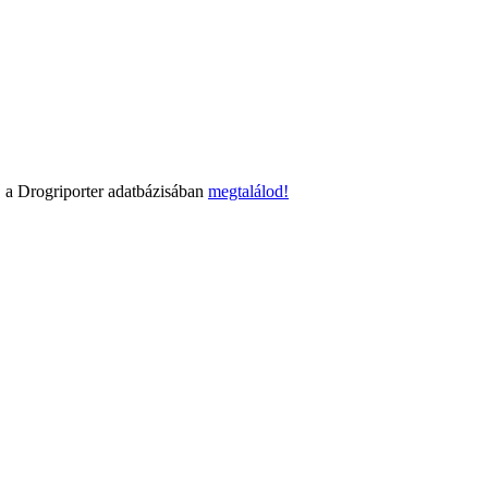
 a Drogriporter adatbázisában
megtalálod!