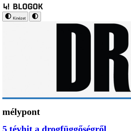
Kinézet
mélypont
5 tévhit a drogfüggőségről