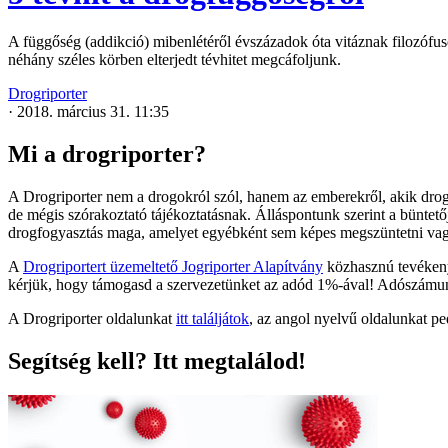
A függőség (addikció) mibenlétéről évszázadok óta vitáznak filozófus
néhány széles körben elterjedt tévhitet megcáfoljunk.
Drogriporter
·
2018. március 31. 11:35
Mi a drogriporter?
A Drogriporter nem a drogokról szól, hanem az emberekről, akik drogo
de mégis szórakoztató tájékoztatásnak. Álláspontunk szerint a büntet
drogfogyasztás maga, amelyet egyébként sem képes megszüntetni va
A
Drogriportert üzemeltető Jogriporter Alapítvány
közhasznú tevékenys
kérjük, hogy támogasd a szervezetünket az adód 1%-ával! Adószám
A Drogriporter oldalunkat
itt találjátok
, az angol nyelvű oldalunkat p
Segítség kell? Itt megtalálod!