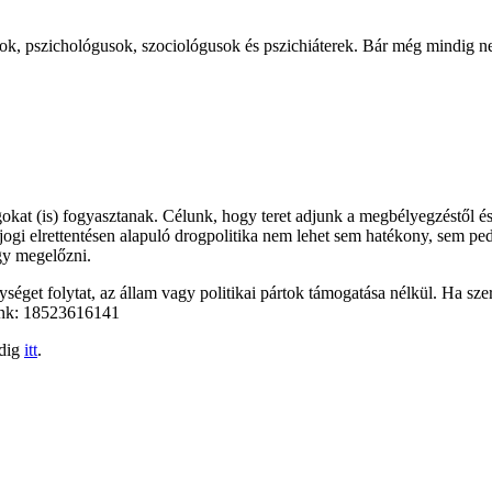
ok, pszichológusok, szociológusok és pszichiáterek. Bár még mindig ne
kat (is) fogyasztanak. Célunk, hogy teret adjunk a megbélyegzéstől és
őjogi elrettentésen alapuló drogpolitika nem lehet sem hatékony, sem pe
gy megelőzni.
éget folytat, az állam vagy politikai pártok támogatása nélkül. Ha szer
unk: 18523616141
edig
itt
.