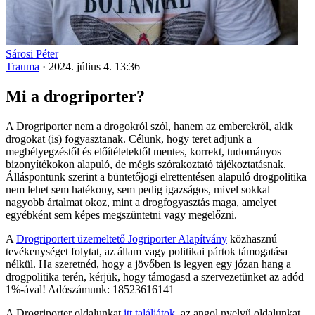
Sárosi Péter
Trauma
·
2024. július 4. 13:36
Mi a drogriporter?
A Drogriporter nem a drogokról szól, hanem az emberekről, akik
drogokat (is) fogyasztanak. Célunk, hogy teret adjunk a
megbélyegzéstől és előítéletektől mentes, korrekt, tudományos
bizonyítékokon alapuló, de mégis szórakoztató tájékoztatásnak.
Álláspontunk szerint a büntetőjogi elrettentésen alapuló drogpolitika
nem lehet sem hatékony, sem pedig igazságos, mivel sokkal
nagyobb ártalmat okoz, mint a drogfogyasztás maga, amelyet
egyébként sem képes megszüntetni vagy megelőzni.
A
Drogriportert üzemeltető Jogriporter Alapítvány
közhasznú
tevékenységet folytat, az állam vagy politikai pártok támogatása
nélkül. Ha szeretnéd, hogy a jövőben is legyen egy józan hang a
drogpolitika terén, kérjük, hogy támogasd a szervezetünket az adód
1%-ával! Adószámunk: 18523616141
A Drogriporter oldalunkat
itt találjátok
, az angol nyelvű oldalunkat