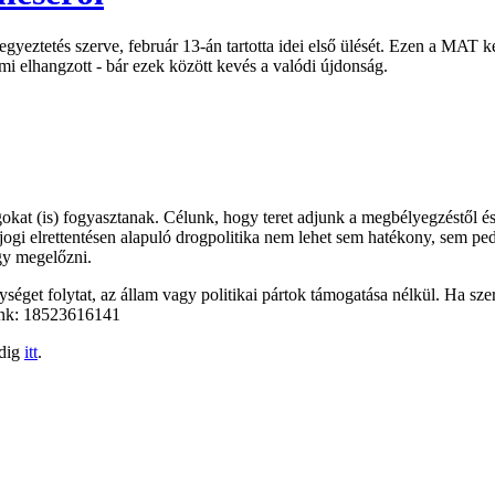
 egyeztetés szerve, február 13-án tartotta idei első ülését. Ezen a MA
ami elhangzott - bár ezek között kevés a valódi újdonság.
kat (is) fogyasztanak. Célunk, hogy teret adjunk a megbélyegzéstől és
őjogi elrettentésen alapuló drogpolitika nem lehet sem hatékony, sem pe
gy megelőzni.
éget folytat, az állam vagy politikai pártok támogatása nélkül. Ha szer
unk: 18523616141
edig
itt
.