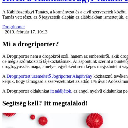
A Kábítószerügyi Tanács, a kormányzat és a civil szervezetek közötti
Tamás vett részt, az ő jegyzeteik alapján az alábbiakban ismertetjük, 
Drogriporter
·
2019. február 17. 10:13
Mi a drogriporter?
A Drogriporter nem a drogokról szól, hanem az emberekről, akik drogo
de mégis szórakoztató tájékoztatásnak. Álláspontunk szerint a büntet
drogfogyasztás maga, amelyet egyébként sem képes megszüntetni va
A
Drogriportert üzemeltető Jogriporter Alapítvány
közhasznú tevékenys
kérjük, hogy támogasd a szervezetünket az adód 1%-ával! Adószám
A Drogriporter oldalunkat
itt találjátok
, az angol nyelvű oldalunkat p
Segítség kell? Itt megtalálod!