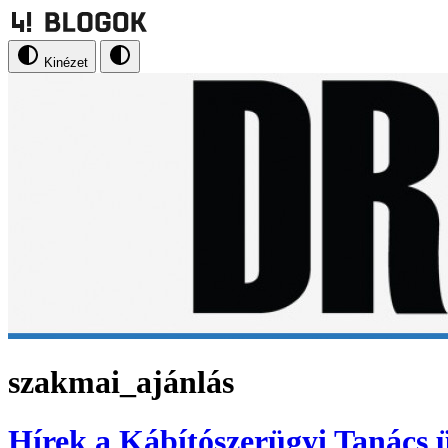
Kinézet
szakmai_ajánlás
Hírek a Kábítószerügyi Tanács ü