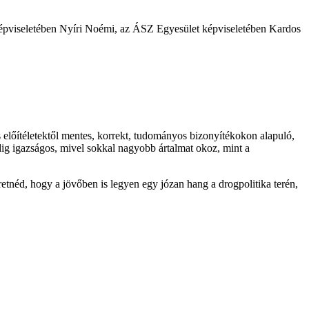
T képviseletében Nyíri Noémi, az ÁSZ Egyesület képviseletében Kardos
 előítéletektől mentes, korrekt, tudományos bizonyítékokon alapuló,
dig igazságos, mivel sokkal nagyobb ártalmat okoz, mint a
etnéd, hogy a jövőben is legyen egy józan hang a drogpolitika terén,