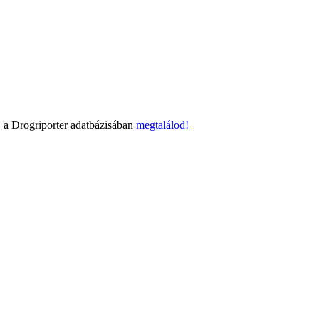
 a Drogriporter adatbázisában
megtalálod!