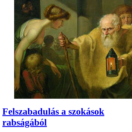
Felszabadulás a szokások
rabságából