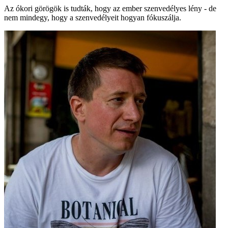
Az ókori görögök is tudták, hogy az ember szenvedélyes lény - de
nem mindegy, hogy a szenvedélyeit hogyan fókuszálja.