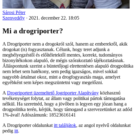
Sárosi Péter
Szenvedély
·
2021. december 22. 18:05
Mi a drogriporter?
A Drogriporter nem a drogokról szól, hanem az emberekről, akik
drogokat (is) fogyasztanak. Célunk, hogy teret adjunk a
megbélyegzéstől és előítéletektől mentes, korrekt, tudományos
bizonyítékokon alapuló, de mégis szórakoztató tájékoztatásnak.
Álláspontunk szerint a büntetőjogi elrettentésen alapuló drogpolitika
nem lehet sem hatékony, sem pedig igazságos, mivel sokkal
nagyobb ártalmat okoz, mint a drogfogyasztás maga, amelyet
egyébként sem képes megszüntetni vagy megelőzni.
A
Drogriportert üzemeltető Jogriporter Alapítvány
közhasznú
tevékenységet folytat, az állam vagy politikai pártok támogatása
nélkül. Ha szeretnéd, hogy a jövőben is legyen egy józan hang a
drogpolitika terén, kérjük, hogy támogasd a szervezetünket az adód
1%-ával! Adószámunk: 18523616141
A Drogriporter oldalunkat
itt találjátok
, az angol nyelvű oldalunkat
pedig
itt
.