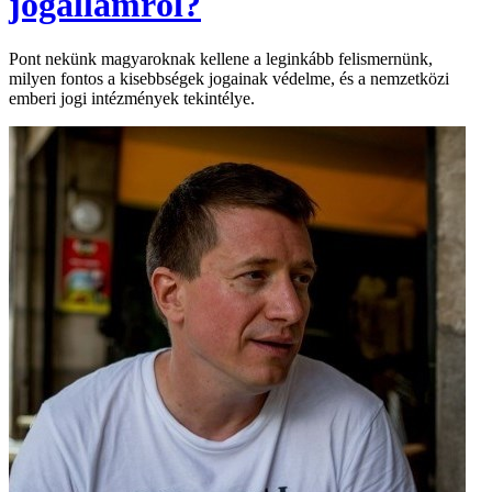
jogállamról?
Pont nekünk magyaroknak kellene a leginkább felismernünk,
milyen fontos a kisebbségek jogainak védelme, és a nemzetközi
emberi jogi intézmények tekintélye.