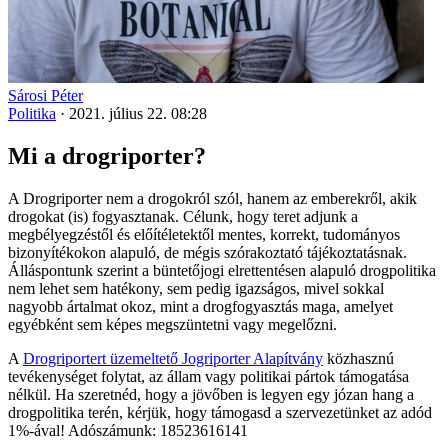
Sárosi Péter
Politika
·
2021. július 22. 08:28
Mi a drogriporter?
A Drogriporter nem a drogokról szól, hanem az emberekről, akik
drogokat (is) fogyasztanak. Célunk, hogy teret adjunk a
megbélyegzéstől és előítéletektől mentes, korrekt, tudományos
bizonyítékokon alapuló, de mégis szórakoztató tájékoztatásnak.
Álláspontunk szerint a büntetőjogi elrettentésen alapuló drogpolitika
nem lehet sem hatékony, sem pedig igazságos, mivel sokkal
nagyobb ártalmat okoz, mint a drogfogyasztás maga, amelyet
egyébként sem képes megszüntetni vagy megelőzni.
A
Drogriportert üzemeltető Jogriporter Alapítvány
közhasznú
tevékenységet folytat, az állam vagy politikai pártok támogatása
nélkül. Ha szeretnéd, hogy a jövőben is legyen egy józan hang a
drogpolitika terén, kérjük, hogy támogasd a szervezetünket az adód
1%-ával! Adószámunk: 18523616141