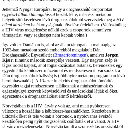
Jellemző Nyugat-Európára, hogy a droghasználó csoportokat
egyrészt
állami támogatással
hozták létre, másrészt metadon
helyettesítő kezelésen lévő droghasználókból szervezték meg a
HIV
elleni küzdelem
hatékonyságának növelése érdekében. (Valószínüleg
a HIV vírus megjelenése nélkül ezek a csoportok semmilyen
támogatást, vagy segítséget nem kaptak volna.)
Így volt ez Dániában is, ahol az állam támogatja a mai napig az
1993-ban metadont szedő emberekből megalakult Dán
Droghasználók Egyesületét (
Brugerforeningen
), amelyet
Jørgen
Kjær
, filmünk második szereplője vezetett. Egy nagyon szép és
tágas irodát kaptak, ahol foglalkozásokat tartanak, berendeztek egy
egyedülálló kábítószer-múzeumot és rendszeresen itt vacsorázik a
Dán droghasználó közösség is (többnyire metadon programban lévő
heroinhasználók). A 13-ezer injekciós droghasználót tömörítő
egyesület tagjai rendszeresen találkoznak a minisztériumok és
egészségügyi szervek képviselőivel és tanácsokkal látják el őket,
egyeztetnek a droghasználókat érintő kérdésekről.
Norvégiában is a HIV járvány volt az, ami miatt gyökeresen
változott a hozzáállás a kábítószer-használókhoz. Kezdetben itt is
üldözték őket és tele voltak a börtönök, a nyolcvanas évektől
kezdődően pedig nyílt drogszcénák csúfították el a várost. A HIV
járvány megjelenésekor Norvégia tanult a szomszédos országokból