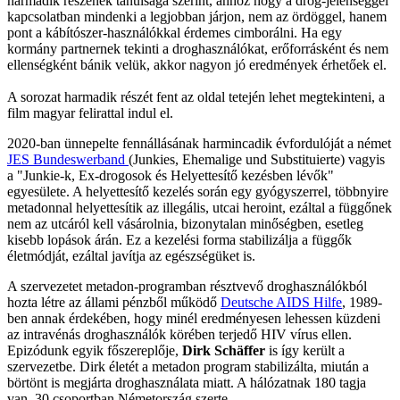
harmadik részének tanulsága szerint, ahhoz hogy a drog-jelenséggel
kapcsolatban mindenki a legjobban járjon, nem az ördöggel, hanem
pont a kábítószer-használókkal érdemes cimborálni. Ha egy
kormány partnernek tekinti a droghasználókat, erőforrásként és nem
ellenségként bánik velük, akkor nagyon jó eredmények érhetőek el.
A sorozat harmadik részét fent az oldal tetején lehet megtekinteni, a
film magyar felirattal indul el.
2020-ban ünnepelte fennállásának harmincadik évfordulóját a német
JES Bundeswerband
(Junkies, Ehemalige und Substituierte) vagyis
a "Junkie-k, Ex-drogosok és Helyettesítő kezésben lévők"
egyesülete. A helyettesítő kezelés során egy gyógyszerrel, többnyire
metadonnal helyettesítik az illegális, utcai heroint, ezáltal a függőnek
nem az utcáról kell vásárolnia, bizonytalan minőségben, esetleg
kisebb lopások árán. Ez a kezelési forma stabilizálja a függők
életmódját, ezáltal javítja az egészségüket is.
A szervezetet metadon-programban résztvevő droghasználókból
hozta létre az állami pénzből működő
Deutsche AIDS Hilfe
, 1989-
ben annak érdekében, hogy minél eredményesen lehessen küzdeni
az intravénás droghasználók körében terjedő HIV vírus ellen.
Epizódunk egyik főszereplője,
Dirk Schäffer
is így került a
szervezetbe. Dirk életét a metadon program stabilizálta, miután a
börtönt is megjárta droghasználata miatt. A hálózatnak 180 tagja
van, 30 csoportban Németország szerte.