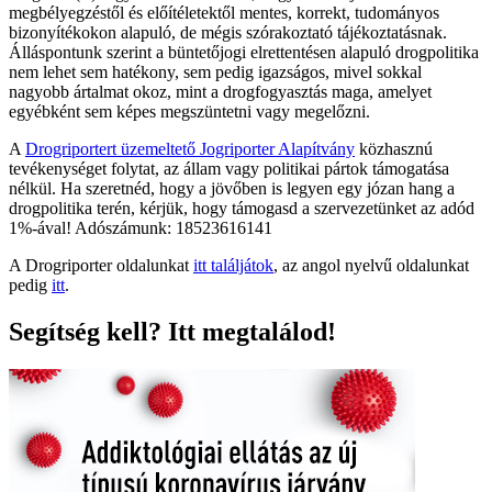
megbélyegzéstől és előítéletektől mentes, korrekt, tudományos
bizonyítékokon alapuló, de mégis szórakoztató tájékoztatásnak.
Álláspontunk szerint a büntetőjogi elrettentésen alapuló drogpolitika
nem lehet sem hatékony, sem pedig igazságos, mivel sokkal
nagyobb ártalmat okoz, mint a drogfogyasztás maga, amelyet
egyébként sem képes megszüntetni vagy megelőzni.
A
Drogriportert üzemeltető Jogriporter Alapítvány
közhasznú
tevékenységet folytat, az állam vagy politikai pártok támogatása
nélkül. Ha szeretnéd, hogy a jövőben is legyen egy józan hang a
drogpolitika terén, kérjük, hogy támogasd a szervezetünket az adód
1%-ával! Adószámunk: 18523616141
A Drogriporter oldalunkat
itt találjátok
, az angol nyelvű oldalunkat
pedig
itt
.
Segítség kell? Itt megtalálod!