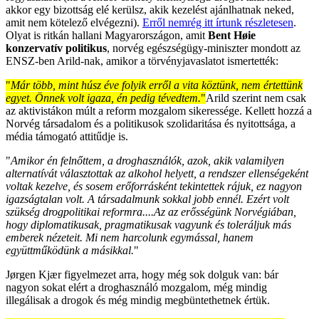
akkor egy bizottság elé kerülsz, akik kezelést ajánlhatnak neked,
amit nem kötelező elvégezni).
Erről nemrég itt írtunk részletesen
.
Olyat is ritkán hallani Magyarországon, amit
Bent Høie
konzervatív politikus
, norvég egészségügy-miniszter mondott az
ENSZ-ben Arild-nak, amikor a törvényjavaslatot ismertették:
"
Már több, mint húsz éve folyik erről a vita köztünk, nem értettünk
egyet. Önnek volt igaza, én pedig tévedtem.
"
Arild szerint nem csak
az aktivistákon múlt a reform mozgalom sikeressége. Kellett hozzá a
Norvég társadalom és a politikusok szolidaritása és nyitottsága, a
média támogató attitűdje is.
"
Amikor én felnőttem, a droghasználók, azok, akik valamilyen
alternatívát választottak az alkohol helyett, a rendszer ellenségeként
voltak kezelve, és sosem erőforrásként tekintettek rájuk, ez nagyon
igazságtalan volt. A társadalmunk sokkal jobb ennél. Ezért volt
szükség drogpolitikai reformra....Az az erősségünk Norvégiában,
hogy diplomatikusak, pragmatikusak vagyunk és toleráljuk más
emberek nézeteit. Mi nem harcolunk egymással, hanem
együttműködünk a másikkal.
"
Jørgen Kjær figyelmezet arra, hogy még sok dolguk van: bár
nagyon sokat elért a droghasználó mozgalom, még mindig
illegálisak a drogok és még mindig megbüntethetnek értük.