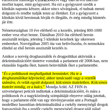
morfint kapni, mint gyógyszert. Ha ezt a gyógyszert szedik a
klinikán naponta kétszer, akkor nincs sóvárgásuk, el tudnak menni
dolgozni és rendbe tudják tenni az életüket. Ezt a gyógyszert a
klinikán kívül heroinnak hívják és illegális, és még mindig büntetés
jár érte.
Németországban 10 éve elérhető ez a kezelés, jelenleg 800-1000
ember vesz részt benne. Dániában 2010 óta elérhető heroin
asszisztált terápia, jelenleg 5 klinikán kezelnek így sikeresen
embereket. Norvégiában 2005 óta van belövőszoba, és nemsokára
elindul az első heroin asszisztált kezelés is.
Amikor a norvég droghasználók és drogpolitikai aktivisták a
dekriminalizációért tüntetve vonultak a parlament elé 2008-ban, nem
elutasítás fogadta őket, hanem beinvitálták őket a parlamentbe.
"
És a politikusok meghallgattak bennünket. Ha te a
droghasználókat képviseled, akkor tanácsadó vagy a vezetők
számára, és velük együtt dolgozol, kölcsönös tiszteletben. Kölcsönös
tisztelet mindig, ez a kulcs.
"
Mondja Arild. AZ FHN és
szövetségesei petíciót indítottak a dekriminalizációért, és mára a
politikusok és a nagyközönség szimpátiáját elnyerve odáig jutottak,
hogy a parlament előtt van egy törvényjavaslat ami a Portugál
modellhez hasonlóan dekriminalizálná a csekély mennyiségű drogok
fogyasztását (ha a rendőr csekély mennyiségű drogot talál nálad