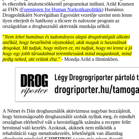
és elkezdtek ártalomcsökkentő programokat indítani. Arild Knutsen
az FHN (
Foreningen for Human Narkotikapolitikk
) Humánus
Drogpolitikáért Norvégiában Egyesület vezetője szerint nem lenne
ilyen elterjedt és hatékony a tűcsere és naloxone program az
országukban a droghasználó aktivisták munkája nélkül.
"
Nem lehet humánus és tudományos alapú drogstratégiát alkotni
anélkül, hogy beszélnénk olyanokkal, akik maguk is használnak
drogokat. Mi tudjuk, hogy milyen ez, mi tudjuk, hogy mi lenne a jó
hogy egy jobb társadalmat teremthessünk mind magunknak, mind
pedig neked, aki velünk élsz.
"
- Mondja Arild a filmünkben.
A Német és Dán droghasználók aktivizmusa nagyban hozzájárult,
hogy biztonságosabb droghasználói szobák nyíltak meg, és mindkét
országban elérhetővé vált a heroinfüggők számára a receptre felírt
heroinnal való kezelés. Azoknak, akiknek nem működik a
rehabilitáció vagy metadonkezelés, lehetőségük van államilag
ellenőrzött minőségű
C21H23NO
5-t vagy más néven diacetil-