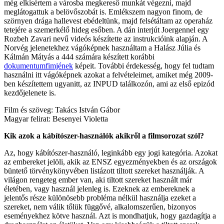
még elkísértem a városba megkereső munkát végezni, majd
meglátogattuk a belövőszobát is. Emlékszem nagyon finom, de
szörnyen drága hallevest ebédeltünk, majd felsétáltam az operaház
tetejére a szemerkélő hideg esőben. A dán interjút Joergennel egy
Rozbeh Zavari nevű videós készítette az instrukcióink alapján. A
Norvég jelenetekhez vágóképnek használtam a Halász Júlia és
Kálmán Mátyás a 444 számára készített korábbi
dokumentumfimjének
képeit. További érdekesség, hogy fel tudtam
használni itt vágóképnek azokat a felvételeimet, amiket még 2009-
ben készítettem ugyanitt, az INPUD találkozón, ami az első epizód
kezdőjelenete is.
Film és szöveg: Takács István Gábor
Magyar felirat: Besenyei Violetta
Kik azok a kábítószer-használók akikről a filmsorozat szól?
Az, hogy kábítószer-használó, leginkább egy jogi kategória. Azokat
az embereket jelöli, akik az ENSZ egyezményekben és az országok
büntető törvénykönyvében listázott tiltott szereket használják. A
világon rengeteg ember van, aki tiltott szereket használt már
életében, vagy használ jelenleg is. Ezeknek az embereknek a
jelentős része különösebb probléma nélkül használja ezeket a
szereket, nem válik tőlük függővé, alkalomszerűen, bizonyos
eseményekhez kötve használ. Azt is mondhatjuk, hogy gazdagítja a