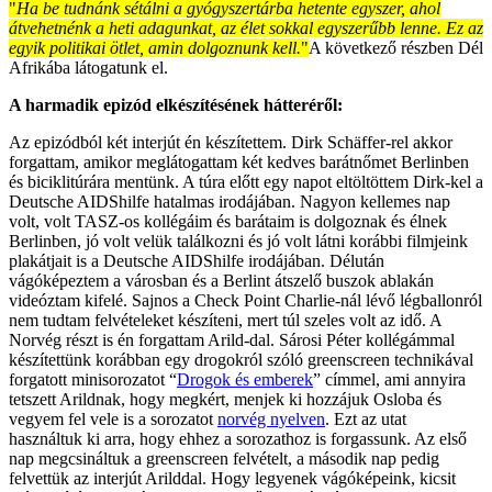
"
Ha be tudnánk sétálni a gyógyszertárba hetente egyszer, ahol
átvehetnénk a heti adagunkat, az élet sokkal egyszerűbb lenne. Ez az
egyik politikai ötlet, amin dolgoznunk kell.
"
A következő részben Dél
Afrikába látogatunk el.
A harmadik epizód elkészítésének hátteréről:
Az epizódból két interjút én készítettem. Dirk Schäffer-rel akkor
forgattam, amikor meglátogattam két kedves barátnőmet Berlinben
és biciklitúrára mentünk. A túra előtt egy napot eltöltöttem Dirk-kel a
Deutsche AIDShilfe hatalmas irodájában. Nagyon kellemes nap
volt, volt TASZ-os kollégáim és barátaim is dolgoznak és élnek
Berlinben, jó volt velük találkozni és jó volt látni korábbi filmjeink
plakátjait is a Deutsche AIDShilfe irodájában. Délután
vágóképeztem a városban és a Berlint átszelő buszok ablakán
videóztam kifelé. Sajnos a Check Point Charlie-nál lévő légballonról
nem tudtam felvételeket készíteni, mert túl szeles volt az idő. A
Norvég részt is én forgattam Arild-dal. Sárosi Péter kollégámmal
készítettünk korábban egy drogokról szóló greenscreen technikával
forgatott minisorozatot “
Drogok és emberek
” címmel, ami annyira
tetszett Arildnak, hogy megkért, menjek ki hozzájuk Osloba és
vegyem fel vele is a sorozatot
norvég nyelven
. Ezt az utat
használtuk ki arra, hogy ehhez a sorozathoz is forgassunk. Az első
nap megcsináltuk a greenscreen felvételt, a második nap pedig
felvettük az interjút Arilddal. Hogy legyenek vágóképeink, kicsit