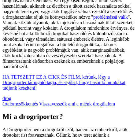
droghasználat az életüket. Van egy kisebbségük a tiltott szerek
használóinak, akiknek az életében a tiltott szerek használata sokkal
nagyobb teret nyer, vagy akik függővé válnak ezektől a szerektől és
a droghasználat rájuk és környezetükre nézve "
problémássá válik
".
Vannak köztük olyanok, akik injekciósan használnak tiltott szereket,
például heroint vagy kokaint. A drogtilalom mindenkire érvényes, de
kevésbé hat a különböző drogokat használó és különböző szocio-
ökonómiai, vagy társadalmi státuszú emberek életére. A leginkább
pont azokat érinti negatívan a büntető drogpolitika, akiknek
egyébként is nagyobb problémájuk van, akik marginazáltabbak,
akik kockázatosabban és veszélyesebb szereket használnak. A
filmsorozatunk elsősorban ezeknek az embereknek a polgárjogi
harcáról szól.
HA TETSZETT EZ A CIKK ÉS FILM, kérünk, légy a
Drogriporter támogató tagja, és segítsd, hogy hasonló munkákat
tudjunk készíteni!
drog
ártalomcsökkentés
Visszavesszük ami a miénk
drogtilalom
Mi a drogriporter?
A Drogriporter nem a drogokról szól, hanem az emberekről, akik
drogokat (is) fogyasztanak. Célunk, hogy teret adjunk a