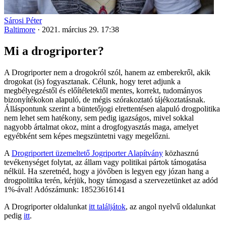
Sárosi Péter
Baltimore
·
2021. március 29. 17:38
Mi a drogriporter?
A Drogriporter nem a drogokról szól, hanem az emberekről, akik
drogokat (is) fogyasztanak. Célunk, hogy teret adjunk a
megbélyegzéstől és előítéletektől mentes, korrekt, tudományos
bizonyítékokon alapuló, de mégis szórakoztató tájékoztatásnak.
Álláspontunk szerint a büntetőjogi elrettentésen alapuló drogpolitika
nem lehet sem hatékony, sem pedig igazságos, mivel sokkal
nagyobb ártalmat okoz, mint a drogfogyasztás maga, amelyet
egyébként sem képes megszüntetni vagy megelőzni.
A
Drogriportert üzemeltető Jogriporter Alapítvány
közhasznú
tevékenységet folytat, az állam vagy politikai pártok támogatása
nélkül. Ha szeretnéd, hogy a jövőben is legyen egy józan hang a
drogpolitika terén, kérjük, hogy támogasd a szervezetünket az adód
1%-ával! Adószámunk: 18523616141
A Drogriporter oldalunkat
itt találjátok
, az angol nyelvű oldalunkat
pedig
itt
.