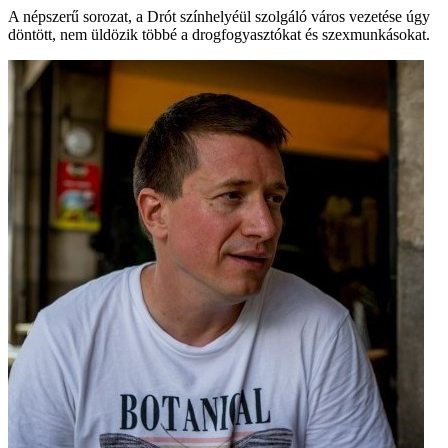
A népszerű sorozat, a Drót színhelyéül szolgáló város vezetése úgy
döntött, nem üldözik többé a drogfogyasztókat és szexmunkásokat.