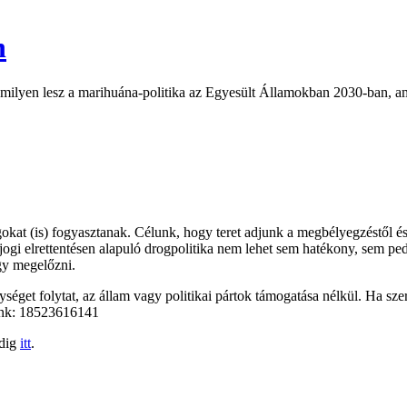
n
milyen lesz a marihuána-politika az Egyesült Államokban 2030-ban, ami
kat (is) fogyasztanak. Célunk, hogy teret adjunk a megbélyegzéstől és
őjogi elrettentésen alapuló drogpolitika nem lehet sem hatékony, sem pe
gy megelőzni.
éget folytat, az állam vagy politikai pártok támogatása nélkül. Ha szer
unk: 18523616141
edig
itt
.