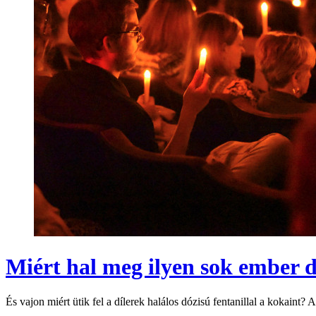
Miért hal meg ilyen sok ember
És vajon miért ütik fel a dílerek halálos dózisú fentanillal a kokaint?