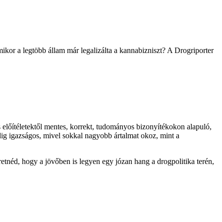
kor a legtöbb állam már legalizálta a kannabizniszt? A Drogriporter
 előítéletektől mentes, korrekt, tudományos bizonyítékokon alapuló,
dig igazságos, mivel sokkal nagyobb ártalmat okoz, mint a
etnéd, hogy a jövőben is legyen egy józan hang a drogpolitika terén,