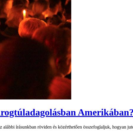
 drogtúladagolásban Amerikában
 Az alábbi írásunkban röviden és közérthetően összefoglaljuk, hogyan jut