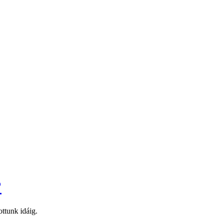
?
ottunk idáig.