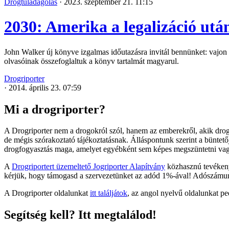
Drogtúladagolás
·
2023. szeptember 21. 11:15
2030: Amerika a legalizáció utá
John Walker új könyve izgalmas időutazásra invitál bennünket: vajon 
olvasóinak összefoglaltuk a könyv tartalmát magyarul.
Drogriporter
·
2014. április 23. 07:59
Mi a drogriporter?
A Drogriporter nem a drogokról szól, hanem az emberekről, akik drogo
de mégis szórakoztató tájékoztatásnak. Álláspontunk szerint a büntet
drogfogyasztás maga, amelyet egyébként sem képes megszüntetni va
A
Drogriportert üzemeltető Jogriporter Alapítvány
közhasznú tevékenys
kérjük, hogy támogasd a szervezetünket az adód 1%-ával! Adószám
A Drogriporter oldalunkat
itt találjátok
, az angol nyelvű oldalunkat p
Segítség kell? Itt megtalálod!